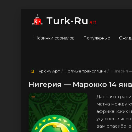
мые
Лучшие
Жанры
Turk-Ru
.art
Новинки сериалов
Популярные
Ожид
Турк Ру Арт
/
Прямые трансляции
/ Нигерия 
Нигерия — Марокко 14 янв
Данная страни
матча между к
африканских н
удалось выясни
вам спасибо, 