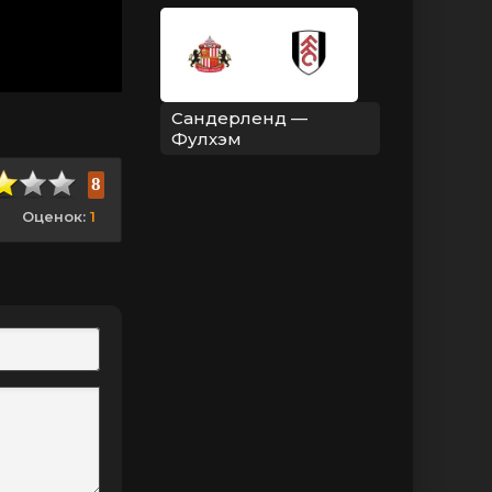
Сандерленд —
Фулхэм
8
Оценок:
1