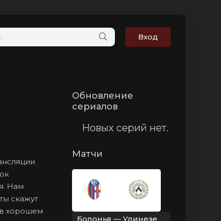
Вход
Обновление
сериалов
Новых серий нет.
Матчи
рансляции
ок
я. Нам
аты скажут
 в хорошем
Болонья — Удинезе