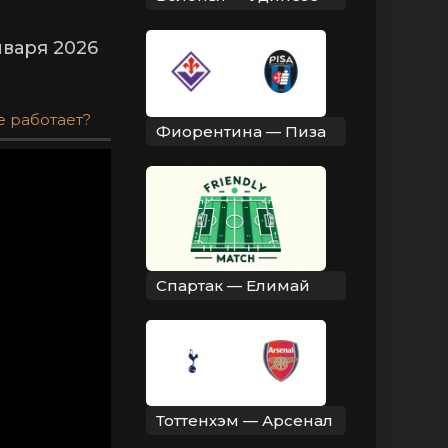
варя 2026
е работает?
Фиорентина — Пиза
Спартак — Елимай
Тоттенхэм — Арсенал