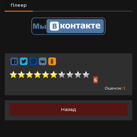
Плеер
6
Оценок:
1
Назад