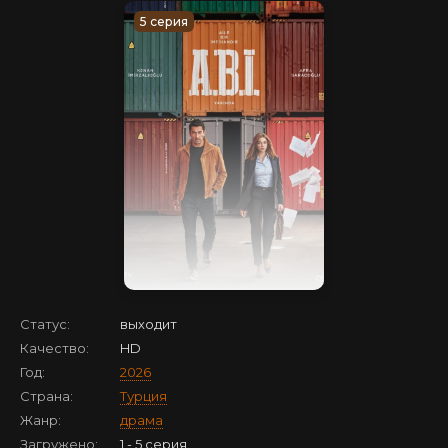
5 серия
Статус:
выходит
Качество:
HD
Год:
2026
Страна:
Турция
Жанр:
драма
Загружено:
1 - 5 серия