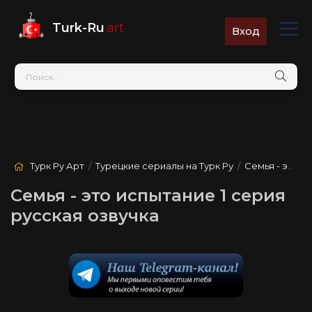
Turk-Ru
.art
Вход
Турк Ру Арт
/
Турецкие сериалы на Турк Ру
/
Семья - это испытание
Семья - это испытание 1 серия
русская озвучка