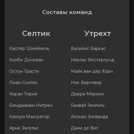
Составы команд
Селтик
Утрехт
Каспер Шмейхель
Василис Баркас
Колби Донован
Никлас Вестерлунд
Остон Трасти
Майк ван дер Хорн
Лиам Скейлс
Ник Виргевер
Киран Тирни
Дерри Меркин
Бенджамин Нигрен
Гживай Зехиэль
Каллум Макгрегор
Алонзо Энгванда
Арне Энгельс
Дани де Вит