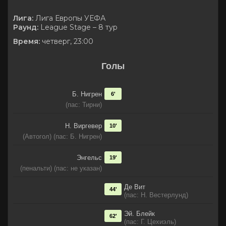
Лига:
Лига Европы УЕФА
Раунд:
League Stage – 8 тур
Время:
четверг, 23:00
Голы
Б. Нигрен
6'
(пас: Тирни)
Н. Виргевер
10'
(Автогол) (пас: Б. Нигрен)
Энгельс
19'
(пенальти) (пас: не указан)
Де Вит
44'
(пас: Н. Вестерлунд)
Эй. Блейк
62'
(пас: Г. Цехиэль)