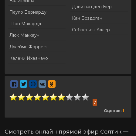
Баликвиша
Дэви ван ден Берг
Пауло Бернарду
Кан Боздоган
Шон Макардл
Себастьен Аллер
Люк Маккаун
Джеймс Форрест
Келечи Ихеаначо
7
Оценок:
1
Смотреть онлайн прямой эфир Селтик —