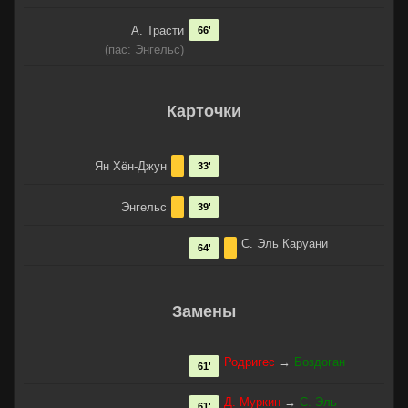
А. Трасти
66'
(пас: Энгельс)
Карточки
Ян Хён-Джун
33'
Энгельс
39'
С. Эль Каруани
64'
Замены
Родригес
→
Боздоган
61'
Д. Муркин
→
С. Эль
61'