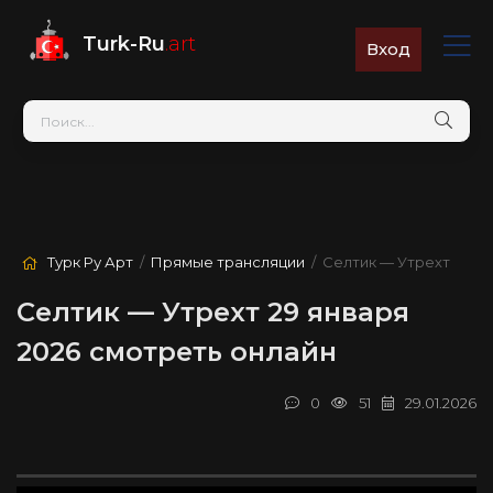
Turk-Ru
.art
Вход
Турк Ру Арт
/
Прямые трансляции
/ Селтик — Утрехт
Селтик — Утрехт 29 января
2026 смотреть онлайн
0
51
29.01.2026