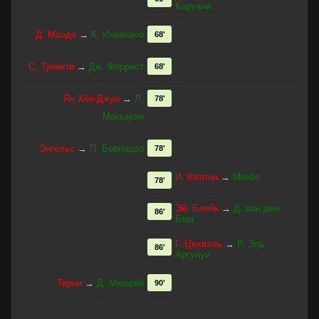
Каруани
Д. Маэда
→
К. Ихеаначо
68'
С. Тунекти
→
Дж. Форрест
68'
Ян Хён-Джун
→
Л.
78'
Маккауэн
Энгельс
→
П. Бернардо
78'
И. Катлин
→
Мензо
78'
Эй. Блейк
→
Д. ван ден
86'
Берг
Г. Цехиэль
→
Р. Эль
86'
Аргуиуи
Тирни
→
Д. Мюррей
90'