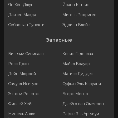
Ян Хён-Джун
Йоанн Катлин
Даизен Маэда
Мигель Родригес
Себастьян Тунекти
Эдриан Блейк
Запасные
Вильями Синисало
Кевин Гаделлаа
Росс Доэн
Майкл Брауэр
Дейн Мюррей
Матисс Дидден
Самуэл Исигузо
Суфьян Эль Каруани
Энтони Ролстон
Бьорн Мензо
Финлей Хейл
Джейго ван Оммерен
Мишель Анже
Рафик Эль Аргуиуи