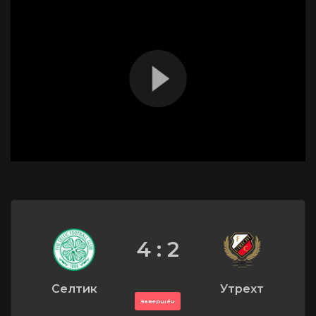
4 : 2
Селтик
Утрехт
Завершён