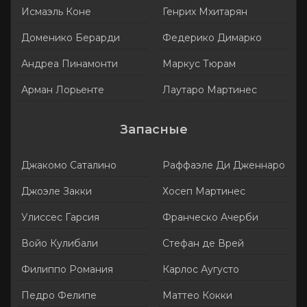
Исмаэль Коне
Генрих Мхитарян
Доменико Берарди
Федерико Димарко
Андреа Пинамонти
Маркус Тюрам
Арман Лорьенте
Лаутаро Мартинес
Запасные
Джакомо Саталино
Раффаэле Ди Дженнаро
Джоэле Закки
Хосеп Мартинес
Улиссес Гарсия
Франческо Ачерби
Войо Кулибали
Стефан де Врей
Филиппо Романия
Карлос Аугусто
Педро Фелипе
Маттео Кокки