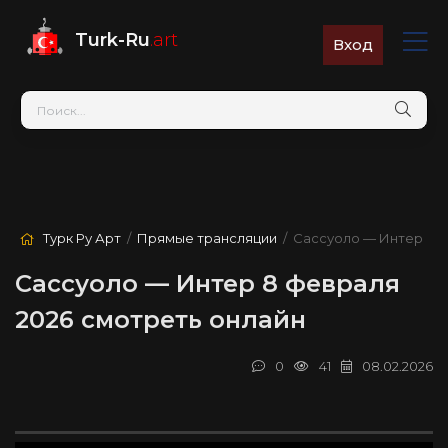
Turk-Ru
.art
Вход
Турк Ру Арт
/
Прямые трансляции
/ Сассуоло — Интер
Сассуоло — Интер 8 февраля
2026 смотреть онлайн
0
41
08.02.2026