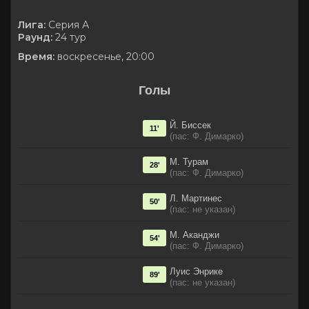
Лига:
Серия А
Раунд:
24 тур
Время:
воскресенье, 20:00
Голы
Й. Биссек
11'
(пас: Ф. Димарко)
М. Турам
28'
(пас: Ф. Димарко)
Л. Мартинес
50'
(пас: не указан)
М. Аканджи
54'
(пас: Ф. Димарко)
Луис Энрике
89'
(пас: не указан)