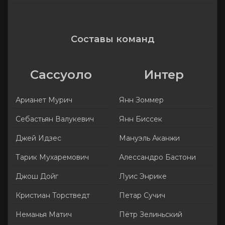
Составы команд
Сассуоло
Интер
Арианет Мурич
Янн Зоммер
Себастьян Валукевич
Янн Биссек
Джей Идзес
Мануэль Аканжи
Тарик Мухаремович
Алессандро Бастони
Джош Дойг
Луис Энрике
Кристиан Торстведт
Петар Сучич
Неманья Матич
Пётр Зелиньский