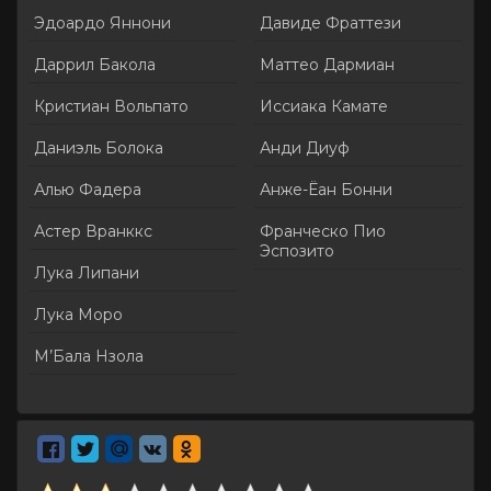
Эдоардо Яннони
Давиде Фраттези
Даррил Бакола
Маттео Дармиан
Кристиан Вольпато
Иссиака Камате
Даниэль Болока
Анди Диуф
Алью Фадера
Анже-Ёан Бонни
Астер Вранккс
Франческо Пио
Эспозито
Лука Липани
Лука Моро
М’Бала Нзола