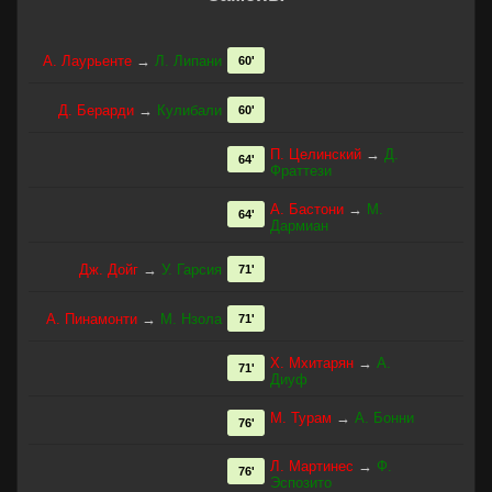
А. Лаурьенте
→
Л. Липани
60'
Д. Берарди
→
Кулибали
60'
П. Целинский
→
Д.
64'
Фраттези
А. Бастони
→
М.
64'
Дармиан
Дж. Дойг
→
У. Гарсия
71'
А. Пинамонти
→
М. Нзола
71'
Х. Мхитарян
→
А.
71'
Диуф
М. Турам
→
А. Бонни
76'
Л. Мартинес
→
Ф.
76'
Эспозито