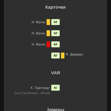
Карточки
Н. Матич
54'
Н. Матич
54'
Н. Матич
54'
Ф. Димарко
82'
VAR
К. Торстведт
41'
Goal Disallowed - offside
Замены