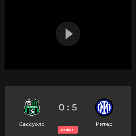
0 : 5
Сассуоло
Интер
Завершён