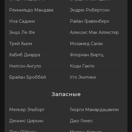
Реинильдо Мандава
Эндрю Робертсон
Ноа Садики
Райан Гравенберх
Энцо Ле Фе
Алексис Мак Аллистер
Трей Хьюм
Мохамед Салах
Хабиб Диарра
Флориан Виртц
Нилсон Ангуло
Коди Гакпо
Брайан Броббей
Уго Экитике
Запасные
Мелкер Эльборг
Гиорги Мамардашвили
Деннис Циркин
Джо Гомес