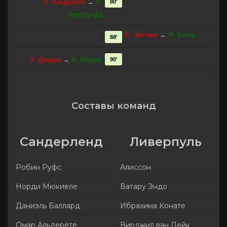
О. Альдерете
→
Л.
80'
Геертруида
Х. Экитике
→
Ф. Кьеза
88'
Х. Диарра
→
В. Изидор
90'
Составы команд
Сандерленд
Ливерпуль
Робин Руфс
Алиссон
Норди Мюкиеле
Ватару Эндо
Даниэль Баллард
Ибрахима Конате
Омар Альдерете
Вирджил ван Дейк