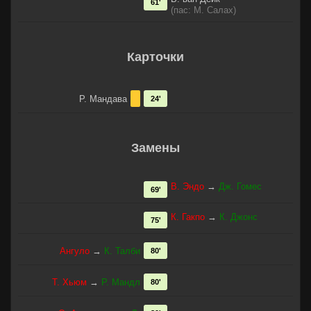
61'
(пас: М. Салах)
Карточки
Р. Мандава
24'
Замены
В. Эндо
→
Дж. Гомес
69'
К. Гакпо
→
К. Джонс
75'
Ангуло
→
К. Талби
80'
Т. Хьюм
→
Р. Мандл
80'