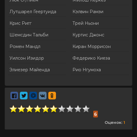
Люк О\'Ниен
Милош Керкез
Лутшарел Геертуида
Кэлвин Рамзи
Крис Ригг
Трей Ньони
Шемсдин Тальби
Куртис Джонс
Ромен Мандл
Киран Моррисон
Уилсон Изидор
Федерико Киеза
Элиезер Майенда
Рио Нгумоха
6
Оценок:
1