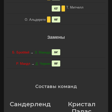
Т. Митчелл
63'
О. Альдерете
66'
Замены
Б. Броббей
→
Э. Маенда
84'
Р. Мандл
→
Д. Чиркин
88'
Составы команд
Сандерленд
Кристал
Пэлас