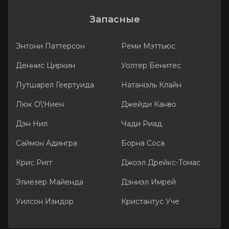
Запасные
Энтони Паттерсон
Реми Мэттьюс
Деннис Циркин
Уолтер Бенитес
Лутшарел Геертуида
Натаніэль Клайн
Люк О\'Ниен
Джейди Канво
Дэн Нил
Чади Риад
Саймон Адингра
Борна Соса
Крис Ригг
Джоэл Дрейкс-Томас
Элиезер Майенда
Дэниэл Имрей
Уилсон Изидор
Кристантус Учe