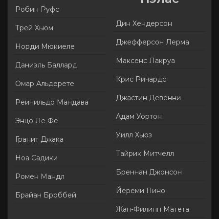
Робин Руфс
Дин Хендерсон
Трей Хьюм
Джефферсон Лерма
Норди Мюкиеле
Максенс Лакруа
Даниэль Баллард
Крис Ричардс
Омар Альдерете
Джастин Девенни
Реинильдо Мандава
Адам Уортон
Энцо Ле Фе
Уилл Хьюз
Гранит Джака
Тайрик Митчелл
Ноа Садики
Бреннан Джонсон
Ромен Мандл
Йереми Пино
Брайан Броббей
Жан-Филипп Матета