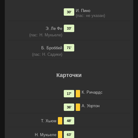
И. Пино
30'
(пас: не указан)
Э. Ле Фе
33'
(пас: Н. Мукьеле)
Б. Броббей
71'
(пас: Н. Садики)
Карточки
К. Ричардс
17'
А. Уортон
36'
Т. Хьюм
48'
Н. Мукьеле
63'