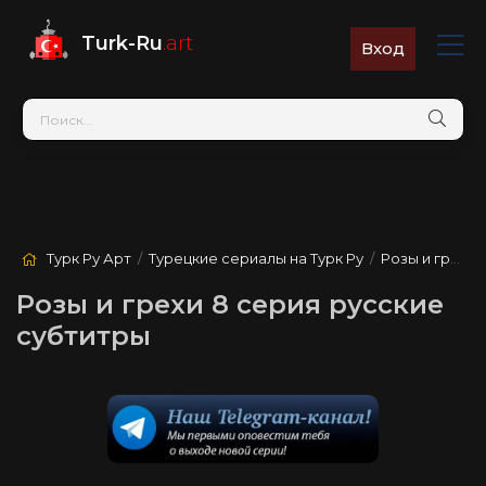
Turk-Ru
.art
Вход
Турк Ру Арт
/
Турецкие сериалы на Турк Ру
/
Розы и грехи
/
Розы и грехи 8 серия русские
субтитры