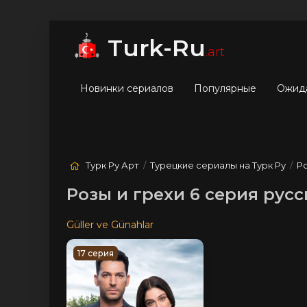
мые
Лучшие
Жанры
Turk-Ru
.art
Новинки сериалов
Популярные
Ожид
Турк Ру Арт
/
Турецкие сериалы на Турк Ру
/
Ро
Розы и грехи 6 серия рус
Güller ve Günahlar
17 серия