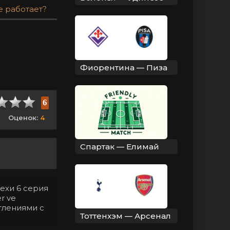
е работает?
Фиорентина — Пиза
6
Оценок:
4
Спартак — Елимай
рехи 6 серия
r ve
тлениями с
Тоттенхэм — Арсенал