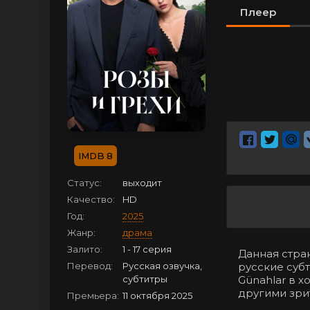
Плеер
8
Статус:
выходит
Качество:
HD
Год:
2025
Жанр:
драма
Залито:
1 - 17 серия
Данная стран
Перевод:
Русская озвучка,
русские субт
субтитры
Günahlar в 
другими зри
Премьера:
11 октября 2025