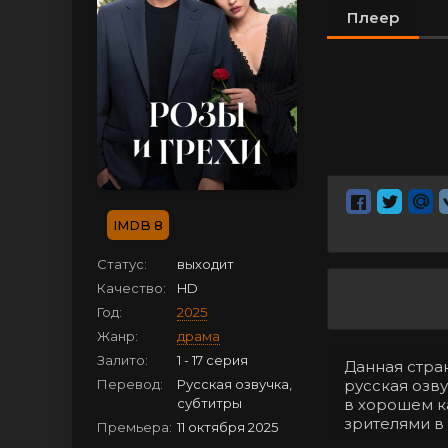
Плеер
8
Статус:
выходит
Качество:
HD
Год:
2025
Жанр:
драма
Залито:
1 - 17 серия
Данная стран
Перевод:
Русская озвучка,
русская озву
субтитры
в хорошем к
зрителями в
Премьера:
11 октября 2025