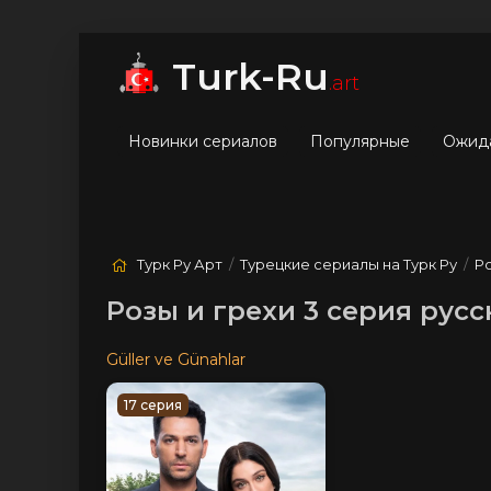
мые
Лучшие
Жанры
Turk-Ru
.art
Новинки сериалов
Популярные
Ожид
Турк Ру Арт
/
Турецкие сериалы на Турк Ру
/
Ро
Розы и грехи 3 серия русс
Güller ve Günahlar
17 серия