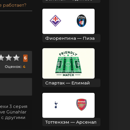
е работает?
Фиорентина — Пиза
6
Оценок:
4
Спартак — Елимай
рехи 3 серия
ve Günahlar
 с другими
Тоттенхэм — Арсенал