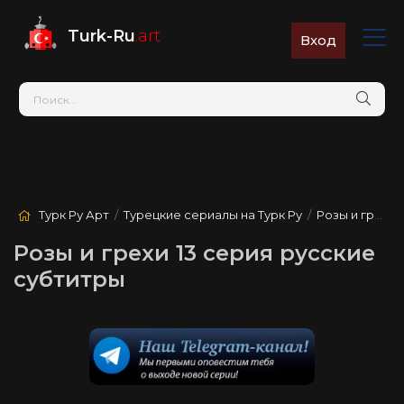
Turk-Ru
.art
Вход
Турк Ру Арт
/
Турецкие сериалы на Турк Ру
/
Розы и грехи
/
Розы и грехи 13 серия русские
субтитры