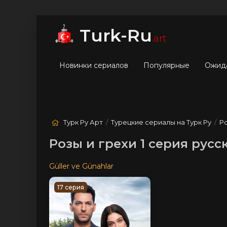
мые
Лучшие
Жанры
Turk-Ru
.art
Новинки сериалов
Популярные
Ожид
Турк Ру Арт
/
Турецкие сериалы на Турк Ру
/
Ро
Розы и грехи 1 серия русс
Güller ve Günahlar
17 серия