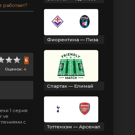
е работает?
Фиорентина — Пиза
6
Оценок:
4
Спартак — Елимай
ехи 1 серия
r ve
тлениями с
Тоттенхэм — Арсенал