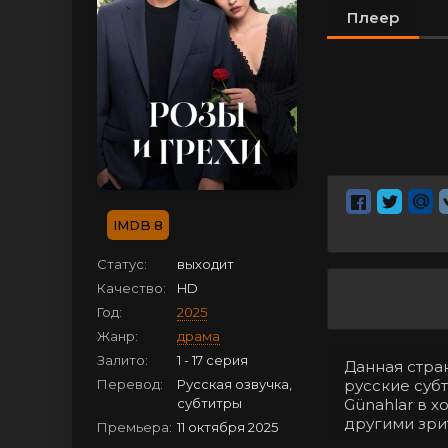
Плеер
8
Статус:
выходит
Качество:
HD
Год:
2025
Жанр:
драма
Залито:
1 - 17 серия
Данная стран
Перевод:
Русская озвучка,
русские субт
субтитры
Günahlar в 
другими зри
Премьера:
11 октября 2025