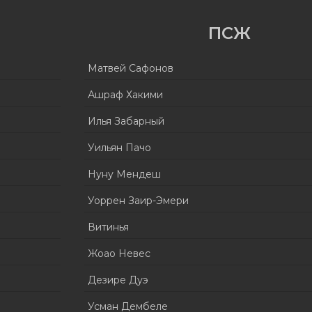
ПСЖ
Матвей Сафонов
Ашраф Хакими
Илья Забарный
Уильян Пачо
Нуну Мендеш
Уоррен Заир-Эмери
Витинья
Жоао Невес
Дезире Дуэ
Усман Дембеле