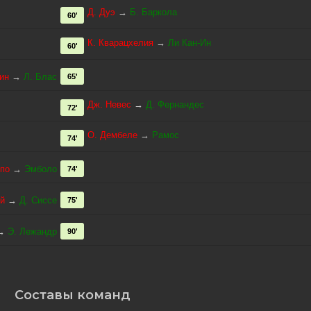
Д. Дуэ
→
Б. Баркола
60'
К. Кварацхелия
→
Ли Кан-Ин
60'
ин
→
Л. Блас
65'
Дж. Невес
→
Д. Фернандес
72'
О. Дембеле
→
Рамос
74'
епо
→
Эмболо
74'
й
→
Д. Сиссе
75'
→
Э. Лежандр
90'
Составы команд