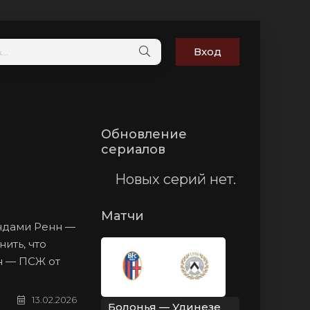
Вход
Обновление
сериалов
Новых серий нет.
Матчи
андами Ренн —
ить, что
нн — ПСЖ от
13.02.2026
Болонья — Удинезе