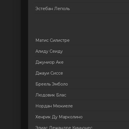
Эстебан Леполь
Матис Силистре
Алиду Сеиду
Джуниор Аке
Джауи Сиссе
Бреель Эмболо
Людовик Блас
Нордан Мюкиеле
Хенрик Ду Марколино
Элиас Лежандре Киньонес