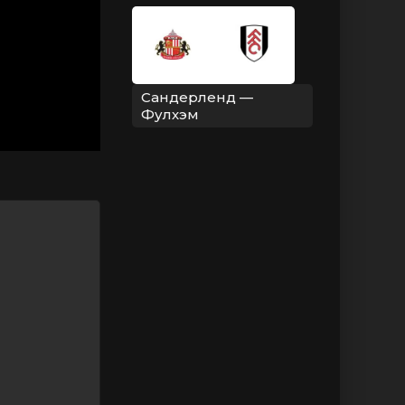
Сандерленд —
Фулхэм