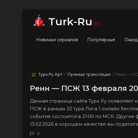
мые
Лучшие
Жанры
Turk-Ru
.art
Новинки сериалов
Популярные
Ожид
Турк Ру Арт
/
Прямые трансляции
/ Ренн — П
Ренн — ПСЖ 13 февраля 20
Данная страница сайта Турк Ру позволяет
ПСЖ в рамках 22 тура Лига 1 онлайн беспл
событие состоится в 21:00 по МСК. Другие
13.02.2026 в хорошем качестве вы подели
0