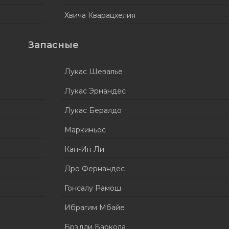
Хвича Кварацхелия
Запасные
Лукас Шевалье
Лукас Эрнандес
Лукас Бералдо
Маркиньос
Кан-Ин Ли
Дро Фернандес
Гонсалу Рамош
Ибрагим Мбайе
Брэдли Баркола