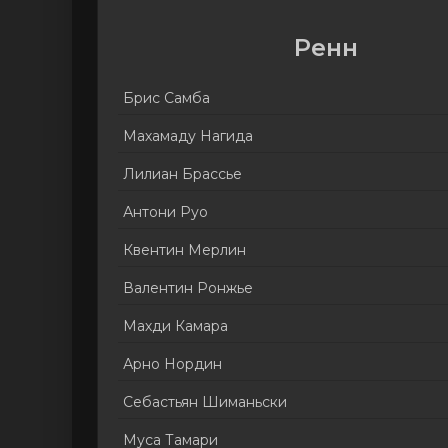
Ренн
Брис Самба
Махамаду Нагида
Лилиан Брассье
Антони Руо
Квентин Мерлин
Валентин Ронжье
Махди Камара
Арно Нордин
Себастьян Шиманьски
Муса Тамари