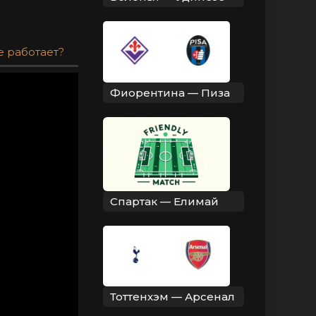
е работает?
Фиорентина — Пиза
Спартак — Елимай
Тоттенхэм — Арсенал