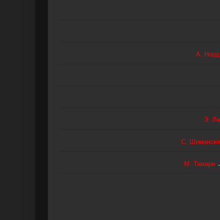
А. Норд
Э. Л
С. Шимански
М. Тамари