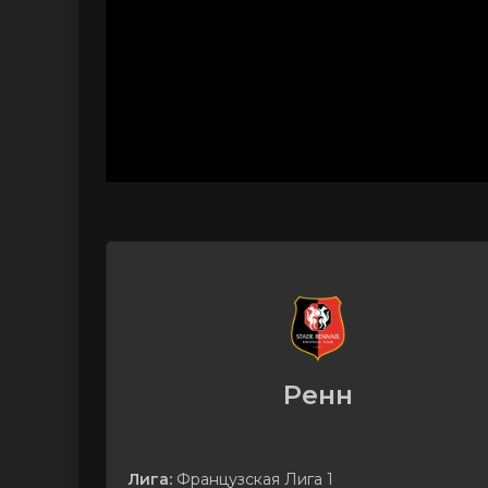
Ренн
Лига:
Французская Лига 1