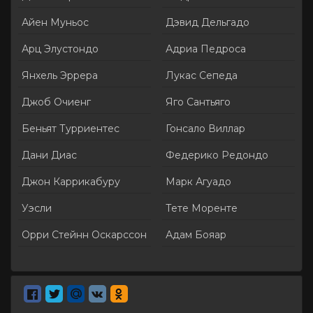
Айен Муньос
Дэвид Дельгадо
Арц Элустондо
Адриа Педроса
Янхель Эррера
Лукас Сепеда
Джоб Очиенг
Яго Сантьяго
Беньят Турриентес
Гонсало Виллар
Дани Диас
Федерико Редондо
Джон Каррикабуру
Марк Агуадо
Уэсли
Тете Моренте
Орри Стейнн Оскарссон
Адам Бояар