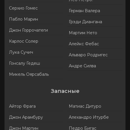
Серхио Гомес
Герман Валера
Пабло Марин
Грэди Диангана
Джон Горрочатеги
Мартим Нето
Карлос Солер
Алейкс Фебас
Лука Сучич
Альваро Родригес
Гонсалу Гедеш
Андре Силва
Микель Оярсабаль
Запасные
Айтор Фрага
Матиас Дитуро
Джон Арамбуру
Алехандро Итурбе
Джон Мартин
Педро Бигас