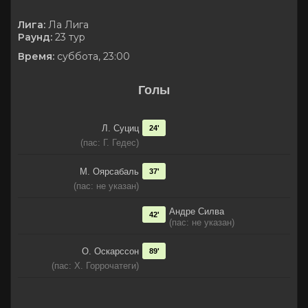
Лига:
Ла Лига
Раунд:
23 тур
Время:
суббота, 23:00
Голы
Л. Суциц
24'
(пас: Г. Гедес)
М. Оярсабаль
37'
(пас: не указан)
Андре Силва
42'
(пас: не указан)
О. Оскарссон
89'
(пас: Х. Горрочатеги)