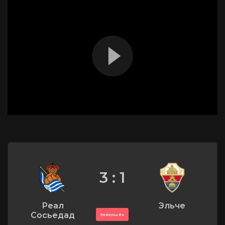
3 : 1
Реал
Эльче
Сосьедад
Завершён