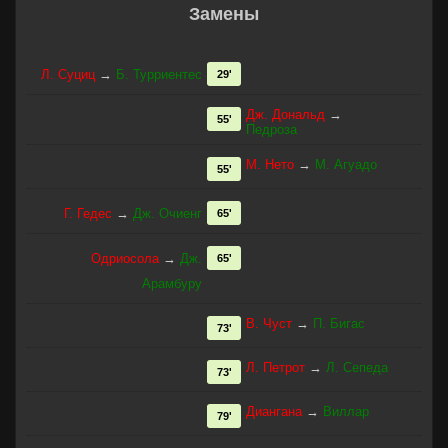
Замены
Л. Суциц
→
Б. Турриентес
29'
Дж. Дональд
→
55'
Педроза
М. Нето
→
М. Агуадо
55'
Г. Гедес
→
Дж. Очиенг
65'
Одриосола
→
Дж.
65'
Арамбуру
В. Чуст
→
П. Бигас
73'
Л. Петрот
→
Л. Сепеда
73'
Диангана
→
Виллар
79'