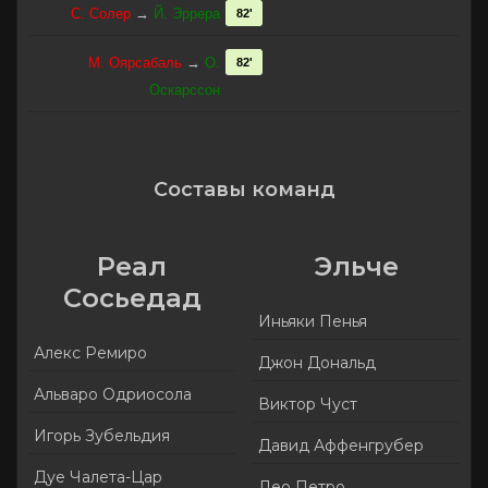
С. Солер
→
Й. Эррера
82'
М. Оярсабаль
→
О.
82'
Оскарссон
Составы команд
Реал
Эльче
Сосьедад
Иньяки Пенья
Алекс Ремиро
Джон Дональд
Альваро Одриосола
Виктор Чуст
Игорь Зубельдия
Давид Аффенгрубер
Дуе Чалета-Цар
Лео Петро.