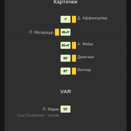
Карточки
Д. Аффенгрубер
7'
П. Матараццо
45+3'
А. Фебас
45+4'
Диангана
65'
Виллар
87'
VAR
П. Марин
52'
Goal Disallowed - offside