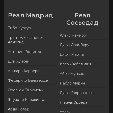
Реал Мадрид
Реал
Сосьедад
Тибо Куртуа
Алекс Ремиро
Трент Александер-
Арнольд
Джон Арамбуру
Антонио Рюдигер
Джон Мартин
Дин Хуйсен
Игорь Зубельдия
Альваро Каррерас
Айен Муньос
Федерико Вальверде
Пабло Марин
Орельен Тшуамени
Джон Горрочатеги
Эдуардо Камавинга
Янхель Эррера
Арда Гюлер
Уэсли