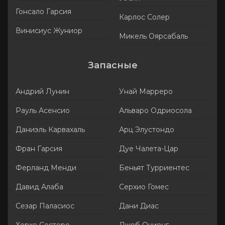
Гонсало Гарсия
Карлос Солер
Винисиус Жуниор
Микель Оярсабаль
Запасные
Андрий Лунин
Унай Марреро
Рауль Асенсио
Альваро Одриосола
Даниэль Карвахаль
Арц Элустондо
Фран Гарсия
Дуе Чалета-Цар
Ферланд Менди
Беньят Турриентес
Давид Алаба
Серхио Гомес
Сезар Паласиос
Дани Диас