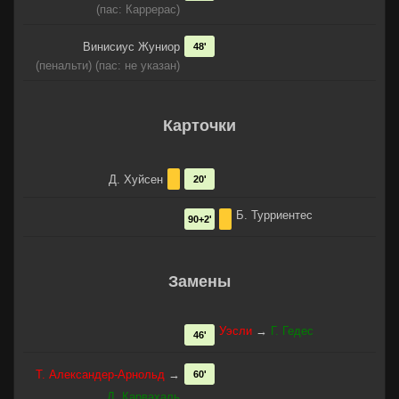
(пас: Каррерас)
Винисиус Жуниор
48'
(пенальти) (пас: не указан)
Карточки
Д. Хуйсен
20'
Б. Турриентес
90+2'
Замены
Уэсли
→
Г. Гедес
46'
Т. Александер-Арнольд
→
60'
Д. Карвахаль