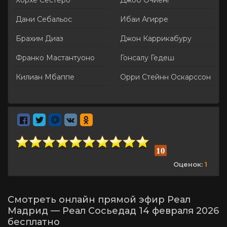
Хорхе Сестеро
Джоб Очиенг
Дани Себальос
Ибаи Агирре
Брахим Диаз
Джон Каррикабуру
Франко Мастантуоно
Гонсалу Гедеш
Килиан Мбаппе
Орри Стейнн Оскарссон
10
Оценок:
1
Смотреть онлайн прямой эфир Реал
Мадрид — Реал Сосьедад 14 февраля 2026
бесплатно