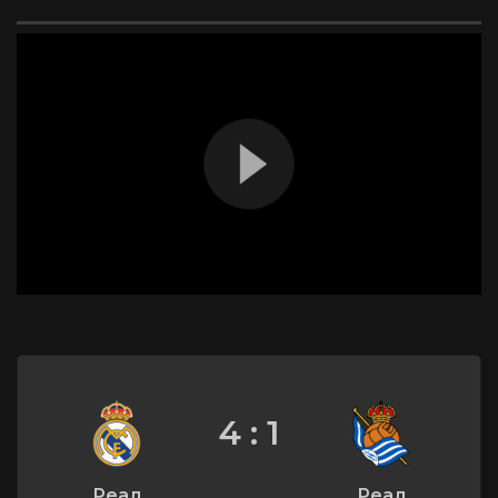
4 : 1
Реал
Реал