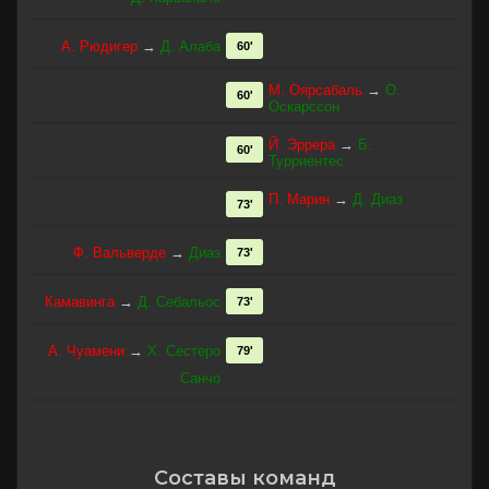
А. Рюдигер
→
Д. Алаба
60'
М. Оярсабаль
→
О.
60'
Оскарссон
Й. Эррера
→
Б.
60'
Турриентес
П. Марин
→
Д. Диаз
73'
Ф. Вальверде
→
Диаз
73'
Камавинга
→
Д. Себальос
73'
А. Чуамени
→
Х. Сестеро
79'
Санчо
Составы команд