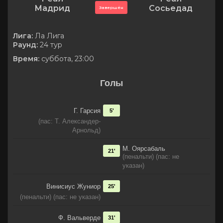
Мадрид
Сосьедад
Завершён
Лига:
Ла Лига
Раунд:
24 тур
Время:
суббота, 23:00
Голы
Г. Гарсия
5'
(пас: Т. Александер-
Арнольд)
М. Оярсабаль
21'
(пенальти) (пас: не
указан)
Винисиус Жуниор
25'
(пенальти) (пас: не указан)
Ф. Вальверде
31'