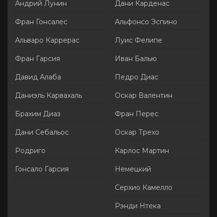
Андрий Лунин
Дани Карденас
Фран Гонсалес
Альфонсо Эспино
Альваро Каррерас
Луис Фелипе
Фран Гарсия
Иван Балью
Давид Алаба
Педро Диас
Даниэль Карвахаль
Оскар Валентин
Брахим Диаз
Фран Перес
Дани Себальос
Оскар Трехо
Родриго
Карлос Мартин
Гонсало Гарсия
Немецкий
Серхио Камелло
Рэнди Нтека