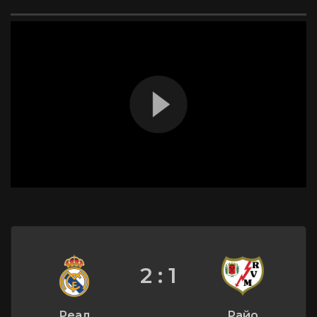
2 : 1
Реал
Райо