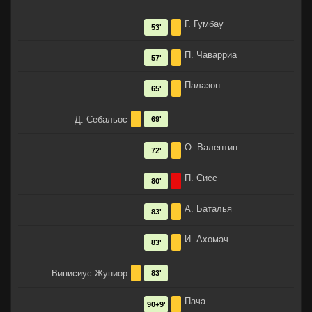
Г. Гумбау
53'
П. Чаварриа
57'
Палазон
65'
Д. Себальос
69'
О. Валентин
72'
П. Сисс
80'
А. Баталья
83'
И. Ахомач
83'
Винисиус Жуниор
83'
Пача
90+9'