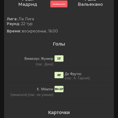
Мадрид
Вальекано
Завершён
Лига:
Ла Лига
Раунд:
22 тур
Время:
воскресенье, 16:00
Голы
Винисиус Жуниор
15'
(пас: Диаз)
Де Фрутос
49'
(пас: А. Гарсия)
К. Мбаппе
90+10'
(пенальти) (пас: не указан)
Карточки