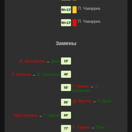
П. Чаварриа
90+13'
П. Чаварриа
90+13'
Замены
Ж. Беллингем
→
Диаз
10'
Р. Асенсио
→
Д. Себальос
46'
Г. Гумбау
→
О.
56'
Валентин
Де Фрутос
→
П. Диаз
56'
Мастантуоно
→
Г. Гарсия
60'
А. Гарсия
→
Пача
77'