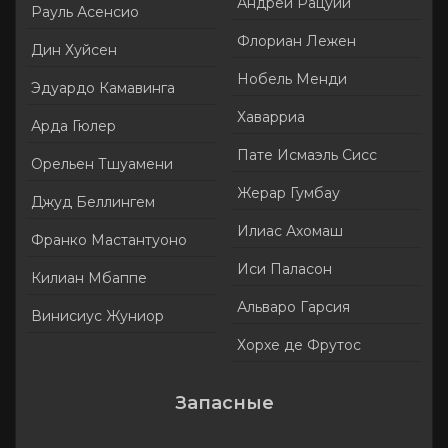
Андрей Рацуий
Рауль Асенсио
Флориан Лежен
Дин Хуйсен
Нобель Менди
Эдуардо Камавинга
Хаварриа
Арда Гюлер
Пате Исмаэль Сисс
Орельен Тшуамени
Жерар Гумбау
Джуд Беллингем
Илиас Ахомаш
Франко Мастантуоно
Иси Паласон
Килиан Мбаппе
Альваро Гарсия
Винисиус Жуниор
Хорхе де Фрутос
Запасные