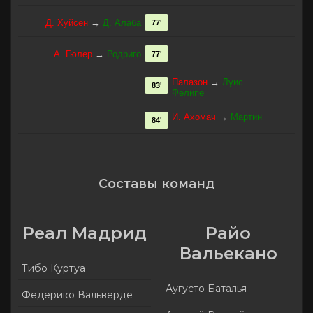
Д. Хуйсен
→
Д. Алаба
77'
А. Гюлер
→
Родриго
77'
Палазон
→
Луис
83'
Фелипе
И. Ахомач
→
Мартин
84'
Составы команд
Реал Мадрид
Райо
Вальекано
Тибо Куртуа
Аугусто Баталья
Федерико Вальверде