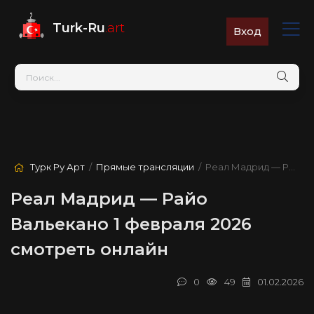
Turk-Ru
.art
Вход
Турк Ру Арт
/
Прямые трансляции
/ Реал Мадрид — Райо Вальекано
Реал Мадрид — Райо
Вальекано 1 февраля 2026
смотреть онлайн
0
49
01.02.2026