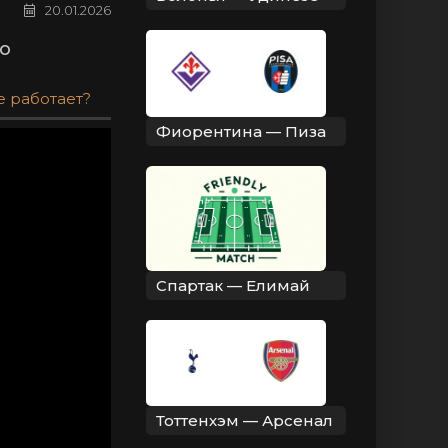
20.01.2026
о
е работает?
Фиорентина — Пиза
Спартак — Елимай
Тоттенхэм — Арсенал