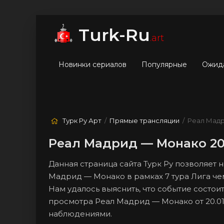
мые
Лучшие
Жанры
Turk-Ru
.art
Новинки сериалов
Популярные
Ожид
Турк Ру Арт
/
Прямые трансляции
/ Реал Мад
Реал Мадрид — Монако 20
Данная страница сайта Турк Ру позволяет
Мадрид — Монако в рамках 7 тура Лига че
Нам удалось выяснить, что событие состоит
просмотра Реал Мадрид — Монако от 20.01
наблюдениями.