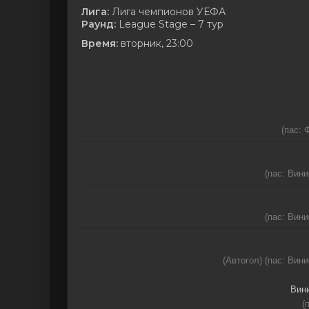
Лига:
Лига чемпионов УЕФА
Раунд:
League Stage – 7 тур
Время:
вторник, 23:00
(пас: 
(пас: Вин
(пас: Вин
(Автогол) (пас: Вин
Вин
(