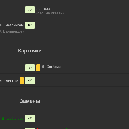
Ж. Тезе
72'
(пас: не указан)
Ж. Беллингем
80'
Ф. Вальверде)
Карточки
Д. Зака́рия
33'
Беллингем
44'
Замены
→
Д. Себальос
46'