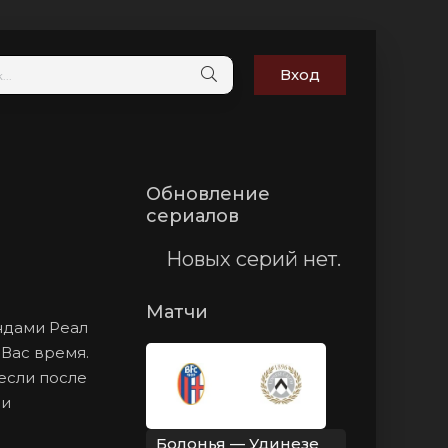
Вход
Обновление
сериалов
Новых серий нет.
Матчи
ндами Реал
Вас время.
 если после
ми
Болонья — Удинезе