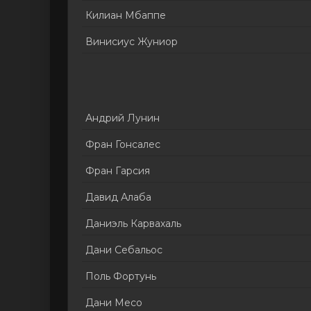
Килиан Мбаппе
Винисиус Жуниор
Андрий Лунин
Фран Гонсалес
Фран Гарсия
Давид Алаба
Даниэль Карвахаль
Дани Себальос
Поль Фортунь
Дани Месо