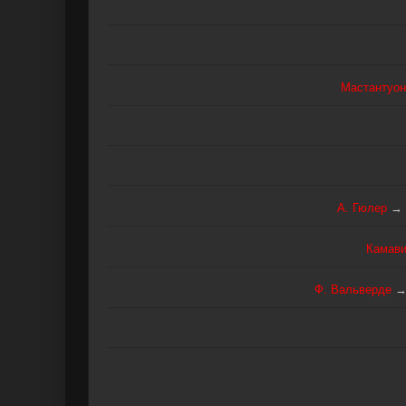
Мастантуон
А. Гюлер
→
Камави
Ф. Вальверде