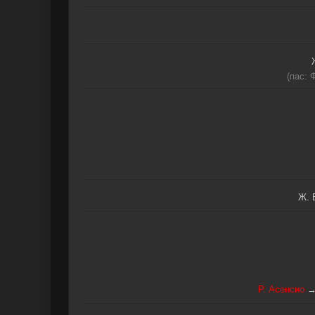
(пас: 
Ж. 
Р. Асенсио