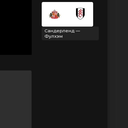
Сандерленд —
Фулхэм