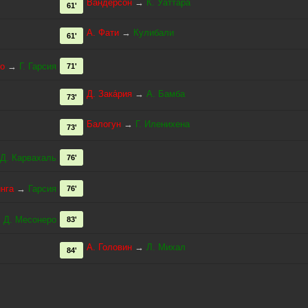
Вандерсон
→
К. Уаттара
61'
А. Фати
→
Кулибали
61'
о
→
Г. Гарсия
71'
Д. Зака́рия
→
А. Бамба
73'
Балогун
→
Г. Иленихена
73'
Д. Карвахаль
76'
нга
→
Гарсия
76'
→
Д. Месонеро
83'
А. Головин
→
Л. Михал
84'