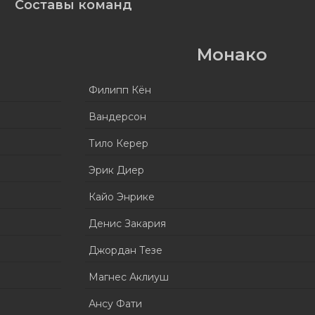
Составы команд
Монако
Филипп Кён
Вандерсон
Тило Керер
Эрик Диер
Кайо Энрике
Денис Закария
Джордан Тезе
Магнес Аклиуш
Ансу Фати