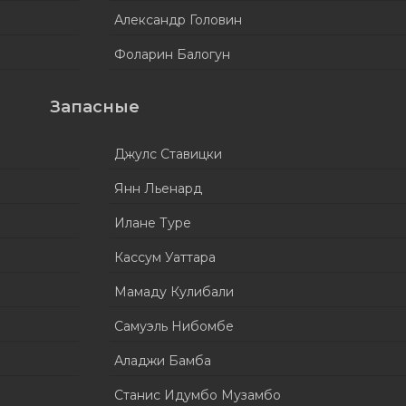
Александр Головин
Фоларин Балогун
Запасные
Джулс Ставицки
Янн Льенард
Илане Туре
Кассум Уаттара
Мамаду Кулибали
Самуэль Нибомбе
Аладжи Бамба
Станис Идумбо Музамбо