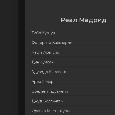
Реал Мадрид
Тибо Куртуа
Федерико Вальверде
Рауль Асенсио
Дин Хуйсен
Эдуардо Камавинга
Арда Гюлер
Орельен Тшуамени
Джуд Беллингем
Франко Мастантуоно