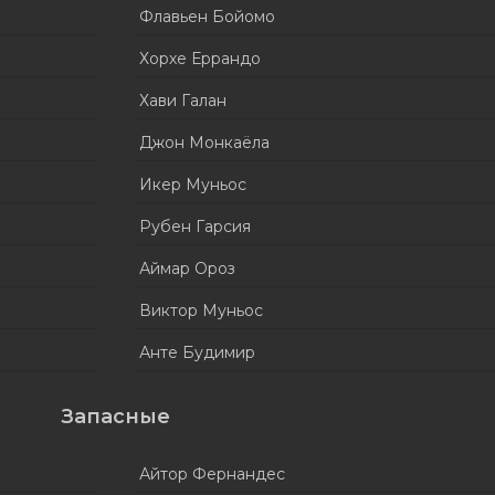
Флавьен Бойомо
Хорхе Еррандо
Хави Галан
Джон Монкаёла
Икер Муньос
Рубен Гарсия
Аймар Ороз
Виктор Муньос
Анте Будимир
Запасные
Айтор Фернандес