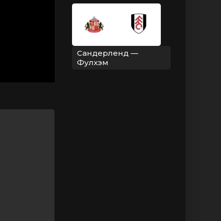
Сандерленд —
Фулхэм