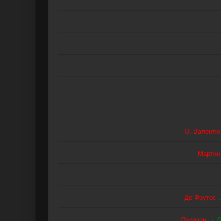
О. Валенти
Мартин
Де Фрутос
Палазон
→
Д