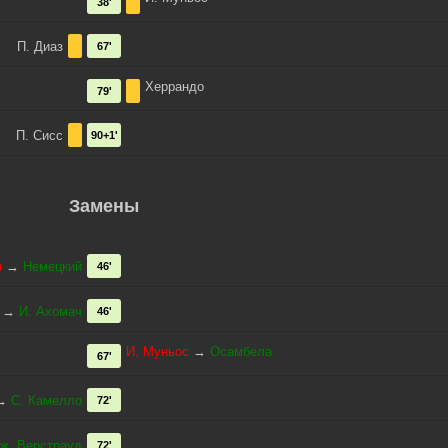
38'
П. Диаз
67'
Херрандо
79'
П. Сисс
90+1'
Замены
н
→
Немецкий
46'
→
И. Ахомач
46'
И. Муньос
→
Осамбела
67'
→
С. Камелло
72'
ж. Верстрауд
72'