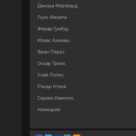
Джозуа Фертрауд
Луис Фелипе
Жерар Гумбау
Илиас Ахомаш
Фран Перес
Оскар Трехо
Унай Лопес
Рэнди Нтека
Серхио Камелло
Немецкий