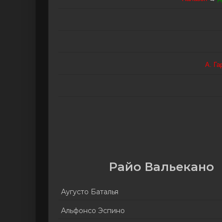
А. Га
Райо Вальекано
Аугусто Баталья
Альфонсо Эспино