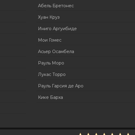
Абель Бретонес
Хуан Круз
Иниго Аргуибиде
Мои Гомес
Асьер Осамбела
Рауль Моро
Лукас Торро
Рауль Гарсия де Аро
Кике Барха