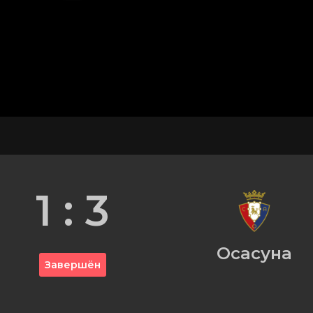
1 : 3
Осасуна
Завершён