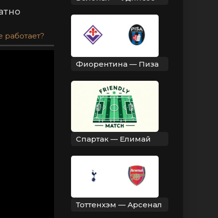
атно
е работает?
Фиорентина — Пиза
Спартак — Елимай
Тоттенхэм — Арсенал