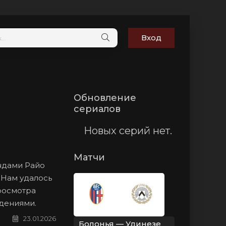
Вход
Обновление
сериалов
Новых серий нет.
Матчи
андами Райо
 Нам удалось
просмотра
юдениями.
23.01.2026
Болонья — Удинезе