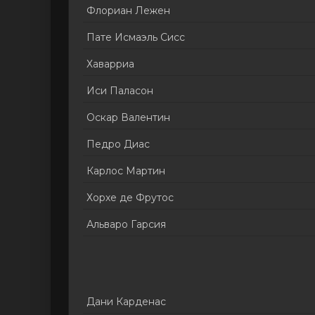
Флориан Лежен
Пате Исмаэль Сисс
Хаварриа
Иси Паласон
Оскар Валентин
Педро Диас
Карлос Мартин
Хорхе де Фрутос
Альваро Гарсия
Дани Карденас