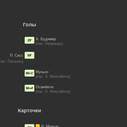
Голы
А. Будимир
29'
(пас: Херрандо)
П. Сисс
59'
(пас: Палазон)
Муньос
90+1'
(пас: Х. Монсайола)
Осамбела
90+4'
(пас: Х. Монсайола)
Карточки
И. Муньос