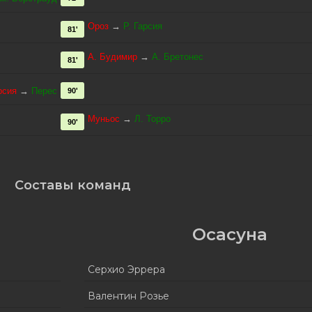
Ороз
→
Р. Гарсия
81'
А. Будимир
→
А. Бретонес
81'
рсия
→
Перес
90'
Муньос
→
Л. Торро
90'
Составы команд
Осасуна
Серхио Эррера
Валентин Розье