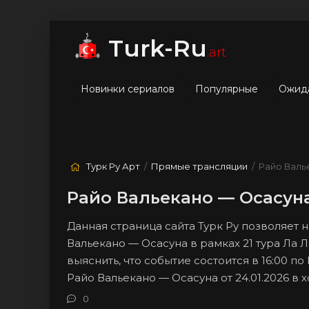
мые
Лучшие
Жанры
Turk-Ru
.art
Новинки сериалов
Популярные
Ожид
Турк Ру Арт
/
Прямые трансляции
/ Райо Валь
Райо Вальекано — Осасуна
Данная страница сайта Турк Ру позволяет
Вальекано — Осасуна в рамках 21 тура Ла 
выяснить, что событие состоится в 16:00 п
Райо Вальекано — Осасуна от 24.01.2026 
0