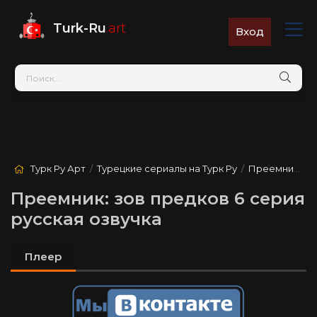
Turk-Ru
.art
Вход
Турк Ру Арт
/
Турецкие сериалы на Турк Ру
/
Преемник: зов предков
Преемник: зов предков 6 серия
русская озвучка
Плеер