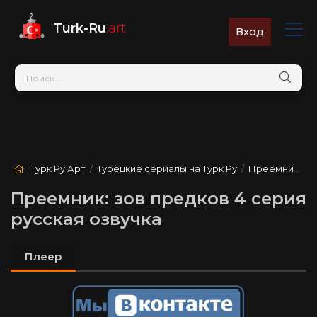
Turk-Ru
.art
Вход
Турк Ру Арт
/
Турецкие сериалы на Турк Ру
/
Преемник: зов предков
Преемник: зов предков 4 серия
русская озвучка
Плеер