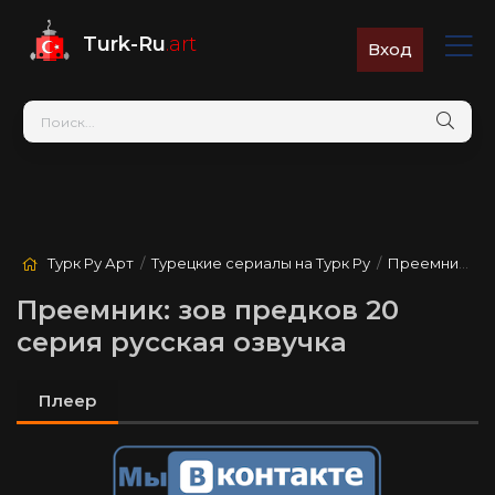
Turk-Ru
.art
Вход
Турк Ру Арт
/
Турецкие сериалы на Турк Ру
/
Преемник: зов предков
Преемник: зов предков 20
серия русская озвучка
Плеер