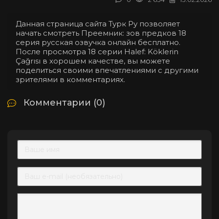
Данная страница сайта Турк Ру позволяет
начать смотреть Преемник: зов предков 18
серия русская озвучка онлайн бесплатно.
После просмотра 18 серии Halef: Köklerin
Çağrısı в хорошем качестве, вы можете
поделиться своими впечатлениями с другими
зрителями в комментариях.
Комментарии (0)