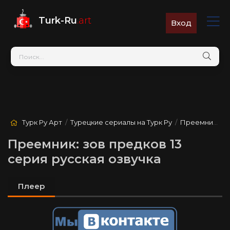
Turk-Ru
.art
Вход
Турк Ру Арт
/
Турецкие сериалы на Турк Ру
/
Преемник: зов предков
Преемник: зов предков 13
серия русская озвучка
Плеер