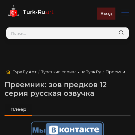
Turk-Ru
.art
Вход
Турк Ру Арт
/
Турецкие сериалы на Турк Ру
/
Преемник: зов предков
Преемник: зов предков 12
серия русская озвучка
Плеер