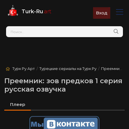
Turk-Ru
.art
Вход
Турк Ру Арт
/
Турецкие сериалы на Турк Ру
/
Преемник: зов предков
Преемник: зов предков 1 серия
русская озвучка
Плеер