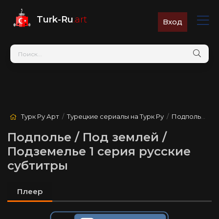
Turk-Ru
.art
Вход
Турк Ру Арт
/
Турецкие сериалы на Турк Ру
/
Подполье / Под землей / Подземелье
Подполье / Под землей /
Подземелье 1 серия русские
субтитры
Плеер