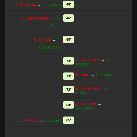
Х. Мейстер
→
Ф. Лойола
46'
С. Канестрелли
→
М.
46'
Лерис
С. Морео
→
Ф.
69'
Стојилкович
А. Лаурьенте
→
А.
73'
Фадера
И. Коне
→
Л. Липани
73'
А. Пинамонти
→
Л.
73'
Моро
Д. Берарди
→
84'
Вольпато
С. Ангори
→
С. Стенгс
85'