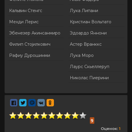
Кальвин Стенгс
Лука Липани
Мехди Лерис
Кристиан Вольпато
Эбенезер Акинсанмиро
Эдоардо Яннони
Филип Стојилкович
Астер Вранккс
Рафиу Дурошинми
Лука Моро
Лаурс Скьеллеруп
Николас Пиерини
9
Оценок:
1