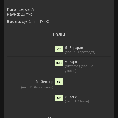
Лига:
Серия А
Раунд:
23 тур
Время:
суббота, 17:00
Голы
Д. Берарди
25'
(пас: К. Торстведт)
А. Караччоло
45+1'
(Автогол) (пас: не
указан)
М. Эбишер
51'
(пас: Р. Дурошинми)
И. Коне
58'
(пас: Н. Матич)