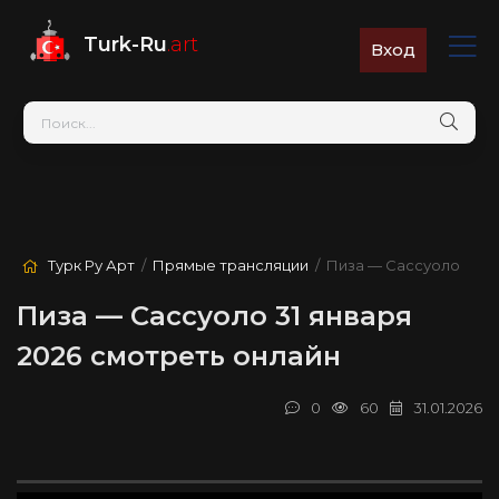
Turk-Ru
.art
Вход
Турк Ру Арт
/
Прямые трансляции
/ Пиза — Сассуоло
Пиза — Сассуоло 31 января
2026 смотреть онлайн
0
60
31.01.2026