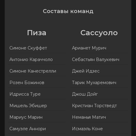
Составы команд
Пиза
Сассуоло
Симоне Скуффет
Арианет Мурич
Антонио Караччоло
Себастьян Валукевич
Симоне Канестрелли
Джей Идзес
Розен Божинов
Тарик Мухаремович
Идрисса Туре
Джош Дойг
Мишель Эбишер
Кристиан Торстведт
Мариус Марин
Неманья Матич
Самуэле Аннори
Исмаэль Коне