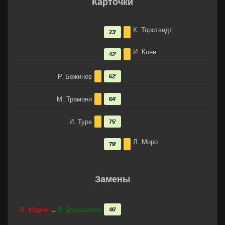
Карточки
К. Торстведт
23'
И. Коне
42'
Р. Божинов
62'
М. Трамони
64'
И. Туре
75'
Л. Моро
79'
Замены
М. Марин
→
Р. Дурошинми
46'