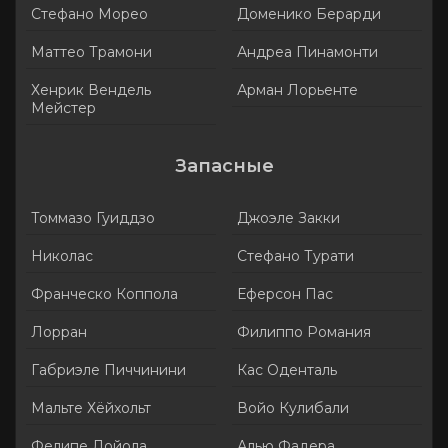
Стефано Морео
Доменико Берарди
Маттео Трамони
Андреа Пинамонти
Хенрик Вендель
Арман Лорьенте
Мейстер
Запасные
Томмазо Гуиддзо
Джоэле Закки
Николас
Стефано Турати
Франческо Коппола
Еферсон Пас
Лорран
Филиппо Романия
Габриэле Пиччинини
Кас Оденталь
Мальте Хёйхольт
Войо Кулибали
Фелипе Лойола
Алью Фадера