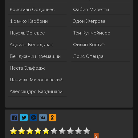
Кристиан Ордоньес
Фабио Миретти
Франко Карбони
Эдон Жегрова
Науэль Эстевес
Тён Купмейнерс
Адриан Бенедычак
Филип Костић
Бенджамин Кремашчи
Лоис Опенда
Неста Эльфедж
Даниэль Миколаевский
Алессандро Кардинали
5