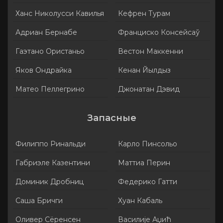
Ханс Николусси Кавилья
Кефрен Турам
Адриан Бернабе
Франциско Консейсаў
Гаэтано Ористаньо
Вестон Маккенни
Яков Ондрайка
Кенан Йылдыз
Матео Пеллегрино
Джонатан Дэвид
Запасные
Филиппо Ринальди
Карло Пинсольо
Габриэле Казентини
Маттиа Перин
Доминик Дробниц
Федерико Гатти
Саша Бричги
Хуан Кабаль
Оливер Сёренсен
Василије Аџић