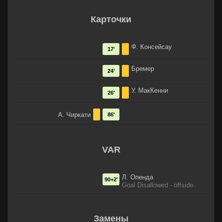
Карточки
Ф. Консейсау
17'
Бремер
24'
У. МакКенни
26'
А. Чиркати
86'
VAR
Л. Опенда
90+2'
Goal Disallowed - offside
Замены