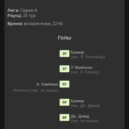
Лига:
Серия А
Раунд:
23 тур
Время:
воскресенье, 22:45
Голы
Бремер
15'
(пас: Ф. Консейсау)
У. МакКенни
37'
(пас: П. Калулу)
А. Камбиазо
51'
(Автогол) (пас: не указан)
Бремер
54'
(пас: Дж. Дэвид)
Дж. Дэвид
64'
(пас: не указан)