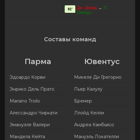
Дж. Дэвид
→
Л.
81'
Опенда
Составы команд
Парма
Ювентус
Эдоардо Корви
Микеле Ди Грегорио
Энрико Дель Пратo
Пьер Калулу
Mariano Troilo
Бремер
Алессандро Чиркати
Ллойд Келли
Эмануэле Валери
Андреа Камбьясо
Мандела Кейта
Мануэль Локателли