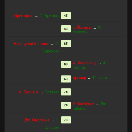
Ористаньо
→
С. Бритшги
46'
К. Йылдыз
→
Ф.
46'
Миретти
Николусси Кавилья
→
О.
65'
Соренсен
Ф. Консейсау
→
Ф.
65'
Костиц
Бремер
→
Ф. Гатти
66'
А. Бернабе
→
Эстевес
74'
У. МакКенни
→
Дж.
74'
Кабаль
Дж. Ондрайка
→
Н.
75'
Эльфеж