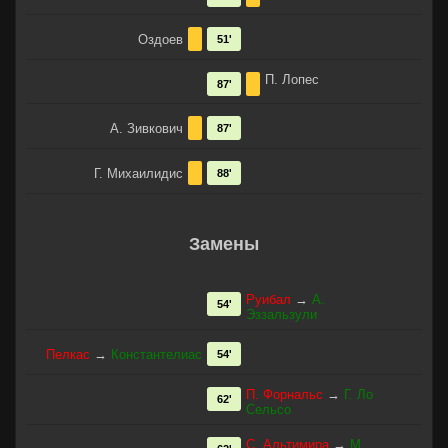
Оздоев
51'
П. Лопес
87'
А. Зивкович
87'
Г. Михаилидис
88'
Замены
Руибал
→
А.
54'
Эззальзули
Пелкас
→
Константелиас
54'
П. Форнальс
→
Г. Ло
62'
Сельсо
С. Альтимира
→
М.