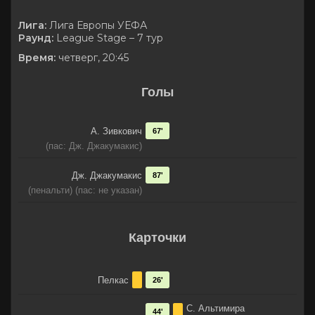
Лига:
Лига Европы УЕФА
Раунд:
League Stage – 7 тур
Время:
четверг, 20:45
Голы
А. Зивкович
67'
(пас: Дж. Джакумакис)
Дж. Джакумакис
87'
(пенальти) (пас: не указан)
Карточки
Пелкас
26'
С. Альтимира
44'