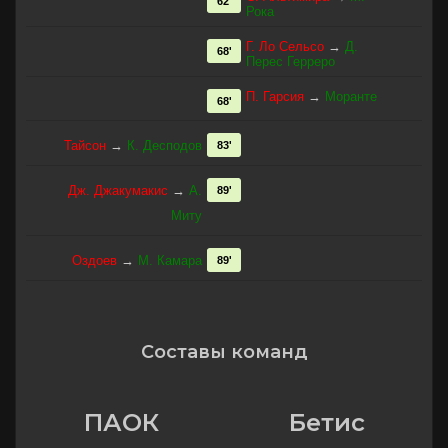
62'
Рока
Г. Ло Сельсо
→
Д.
68'
Перес Герреро
П. Гарсия
→
Моранте
68'
Тайсон
→
К. Десподов
83'
Дж. Джакумакис
→
А.
89'
Миту
Оздоев
→
М. Камара
89'
Составы команд
ПАОК
Бетис