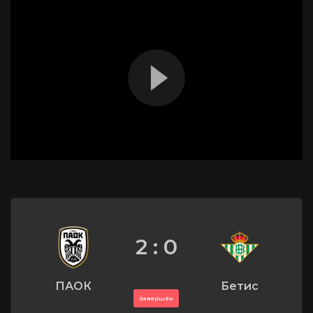
2 : 0
ПАОК
Бетис
Завершён