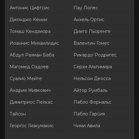
Антонис Цифтсис
Пау Лопес
Джонджо Кенни
Анхель Ортис
Томаш Кендзиора
Диего Льоренте
Иоаннис Михаилидис
Валентин Гомес
Абдул Рахман Баба
Рикардо Родригес
Магомед Оздоев
Серхи Альтимира
Суалио Мейте
Нельсон Деосса
Андрия Живкович
Айтор Руибаль
Димитриос Пелкас
Пабло Форнальс
Тайсон
Пабло Гарсия
Георгос Гиакумакис
Чими Авила