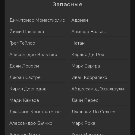
Запасные
Димитриос Монастирлис
Адриан
Йижи Павленка
Альваро Вальес
Грег Тейлор
Натан
Алессандро Вольякко
Карлос Де Роа
Деян Ловрен
Марк Бартра
Джоан Састре
Иван Корралехо
Кирил Десподов
Абдессамад Эззальзули
Мади Камара
Дани Перес
Джаннис Константелас
Джовани Ло Сельсо
Алессандро Бьянко
Марк Рока
Анестис Миту
Хосе Моранте