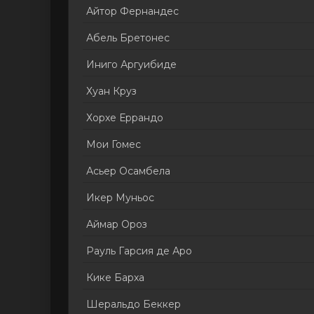
Айтор Фернандес
Абель Бретонес
Иниго Аргуибиде
Хуан Круз
Хорхе Еррандо
Мои Гомес
Асьер Осамбела
Икер Муньос
Аймар Ороз
Рауль Гарсия де Аро
Кике Барха
Шеральдо Беккер