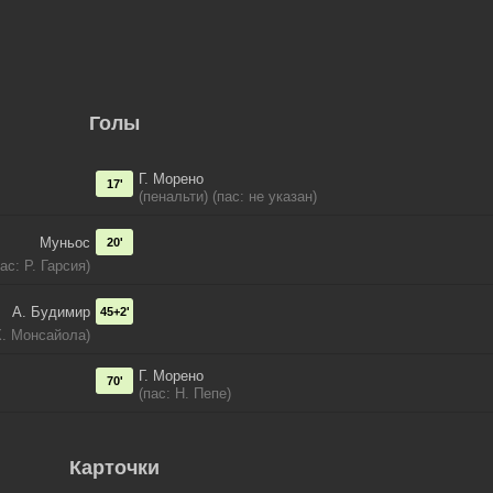
Голы
Г. Морено
17'
(пенальти) (пас: не указан)
Муньос
20'
пас: Р. Гарсия)
А. Будимир
45+2'
Х. Монсайола)
Г. Морено
70'
(пас: Н. Пепе)
Карточки