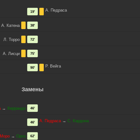
А. Педраса
19'
А. Катена
38'
Л. Торро
72'
А. Лисци
75'
Р. Вейга
90'
Замены
а
→
Херрандо
46'
А. Педраса
→
С. Кардона
46'
 Моро
→
Ороз
62'