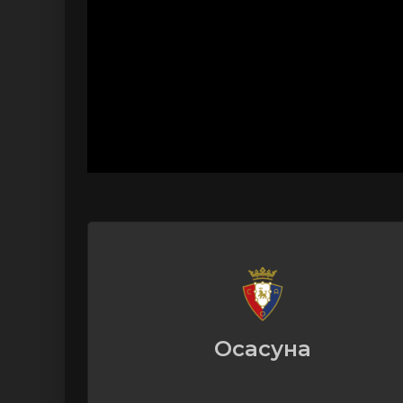
Осасуна