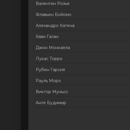
Валентин Розье
Флавьен Бойомо
Алехандро Катена
Хави Галан
Джон Монкаёла
Лукас Торро
Рубен Гарсия
Рауль Моро
Виктор Муньос
Анте Будимир