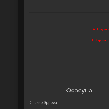
А. Будими
Р. Гарсия
Осасуна
Серхио Эррера