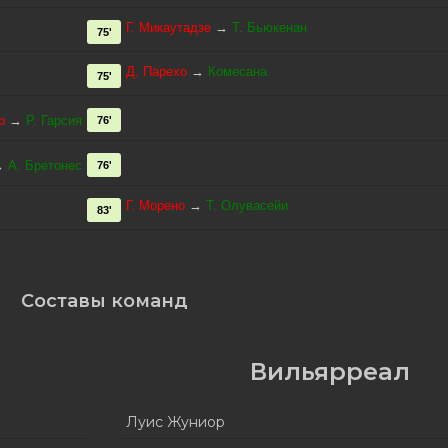
Г. Микаутадзе
→
Т. Бьюкенан
75'
Д. Парехо
→
Комесана
75'
р
→
Р. Гарсия
76'
→
А. Бретонес
76'
Г. Морено
→
Т. Олувасейи
83'
Составы команд
Вильярреал
Луис Жуниор