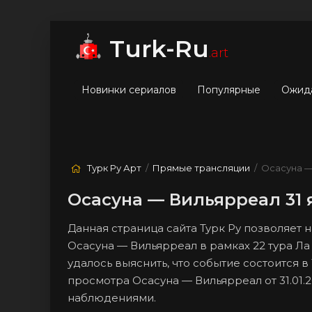
мые
Лучшие
Жанры
Turk-Ru
.art
Новинки сериалов
Популярные
Ожид
Турк Ру Арт
/
Прямые трансляции
/ Осасуна —
Осасуна — Вильярреал 31 
Данная страница сайта Турк Ру позволяет
Осасуна — Вильярреал в рамках 22 тура Ла
удалось выяснить, что событие состоится в
просмотра Осасуна — Вильярреал от 31.01.
наблюдениями.