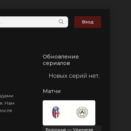
Вход
Обновление
сериалов
Новых серий нет.
Матчи
андами
я. Нам
после
Болонья — Удинезе