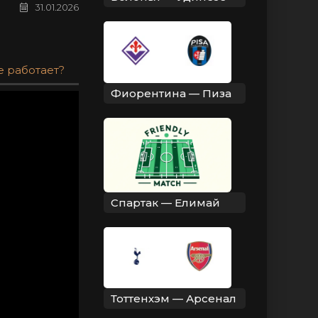
31.01.2026
е работает?
Фиорентина — Пиза
Спартак — Елимай
Тоттенхэм — Арсенал