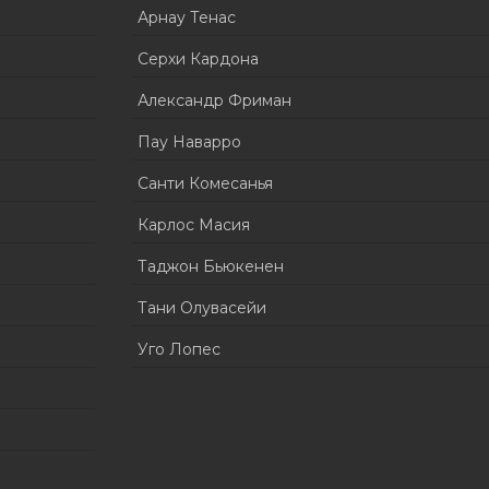
Арнау Тенас
Серхи Кардона
Александр Фриман
Пау Наварро
Санти Комесанья
Карлос Масия
Таджон Бьюкенен
Тани Олувасейи
Уго Лопес