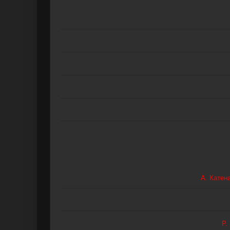
А. Катен
Р.