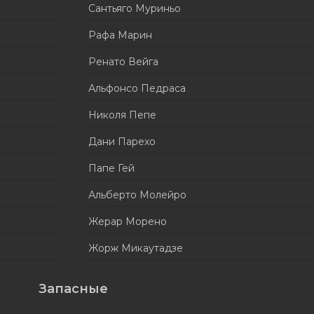
Сантьяго Муриньо
Рафа Марин
Ренато Вейга
Альфонсо Педраса
Николя Пепе
Дани Парехо
Папе Гей
Альберто Молейро
Жерар Морено
Жорж Микаутадзе
Запасные