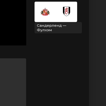
Сандерленд —
Фулхэм