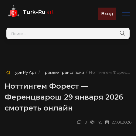
Turk-Ru
.art
Вход
Турк Ру Арт
/
Прямые трансляции
/ Ноттингем Форест — Ференцварош
Ноттингем Форест —
Ференцварош 29 января 2026
смотреть онлайн
0
45
29.01.2026