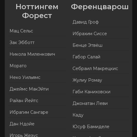
Ноттингем
Ференцварош
Форест
Давид Гроф
Мац Сельс
Ибрахим Сиссе
Зак Эбботт
Бенце Этвёш
Никола Миленкович
Габор Салай
Морато
Себраил Макрецкис
Неко Уильямс
Жулиу Ромау
Джеймс МакЭйти
Габи Каниховски
Райан Йейтс
Джонатан Леви
Ибрагим Сангаре
Каду
Дан Ндойе
Юсуф Бамиделе
Игорь Жезус