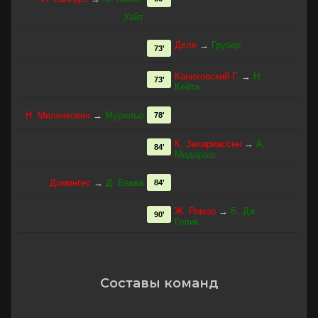
Уайт
Деле
→
Грубер
73'
Каниховский Г.
→
Н.
73'
Кейта
Н. Миленкович
→
Мурильо
78'
К. Захариассен
→
А.
84'
Мадараш
Домингес
→
Д. Баква
84'
Ж. Ромао
→
Б. Дж.
90'
Голик
Составы команд