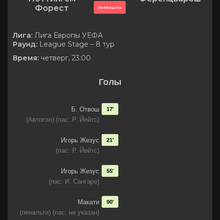
Форест
Завершён
Лига:
Лига Европы УЕФА
Раунд:
League Stage – 8 тур
Время:
четверг, 23:00
Голы
Б. Отвош
17'
(Автогол) (пас: Р. Йейтс)
Игорь Жезус
21'
(пас: Р. Йейтс)
Игорь Жезус
55'
(пас: И. Сангаре)
Макати
90'
(пенальти) (пас: не указан)