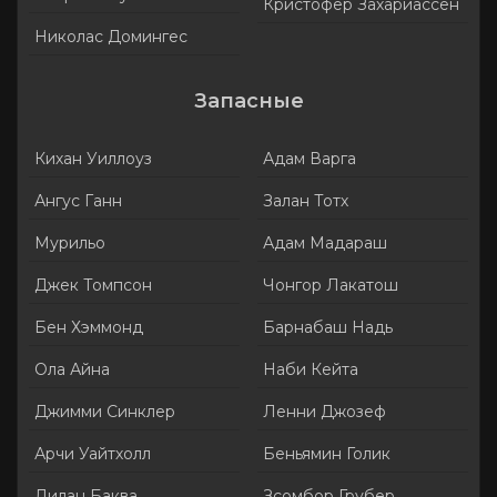
Кристофер Захариассен
Николас Домингес
Запасные
Кихан Уиллоуз
Адам Варга
Ангус Ганн
Залан Тотх
Мурильо
Адам Мадараш
Джек Томпсон
Чонгор Лакатош
Бен Хэммонд
Барнабаш Надь
Ола Айна
Наби Кейта
Джимми Синклер
Ленни Джозеф
Арчи Уайтхолл
Беньямин Голик
Дилан Баква
Зсомбор Грубер