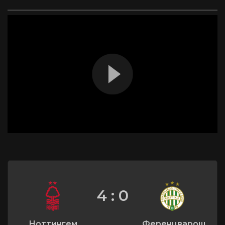
4 : 0
Ноттингем
Ференцварош