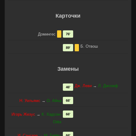
Карточки
Домингес
76'
Б. Отвош
89'
Замены
Дж. Леви
→
Л. Джозеф
46'
Н. Уильямс
→
О. Айна
66'
Игорь Жезус
→
К. Хадсон-
66'
Оdoi
И. Сангаре
→
М. Гиббс-
66'