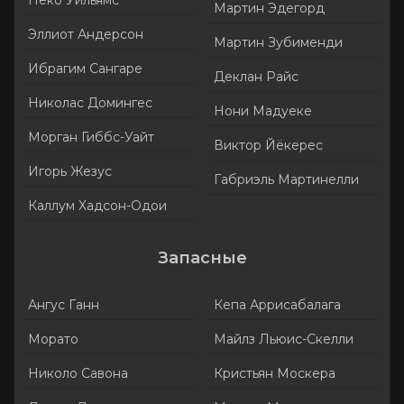
Неко Уильямс
Мартин Эдегорд
Эллиот Андерсон
Мартин Зубименди
Ибрагим Сангаре
Деклан Райс
Николас Домингес
Нони Мадуеке
Морган Гиббс-Уайт
Виктор Йёкерес
Игорь Жезус
Габриэль Мартинелли
Каллум Хадсон-Одои
Запасные
Ангус Ганн
Кепа Аррисабалага
Морато
Майлз Льюис-Скелли
Николо Савона
Кристьян Москера