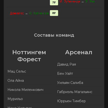
М. Зубименди
→
Э. Эзе
79'
Домингес
→
О. Хатчинсон
89'
Составы команд
Ноттингем
Арсенал
Форест
Давид Рая
Мац Сельс
Бен Уайт
Ола Айна
Уильям Салиба
Никола Миленкович
Габриэль Магальянс
Мурильо
Юррьен Тимбер