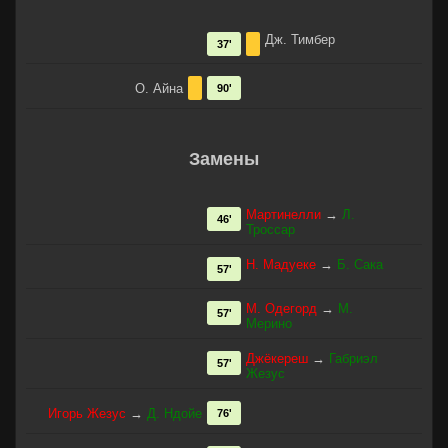
Дж. Тимбер
37'
О. Айна
90'
Замены
Мартинелли
→
Л.
46'
Троссар
Н. Мадуеке
→
Б. Сака
57'
М. Одегорд
→
М.
57'
Мерино
Джёкереш
→
Габриэл
57'
Жезус
Игорь Жезус
→
Д. Ндойе
76'