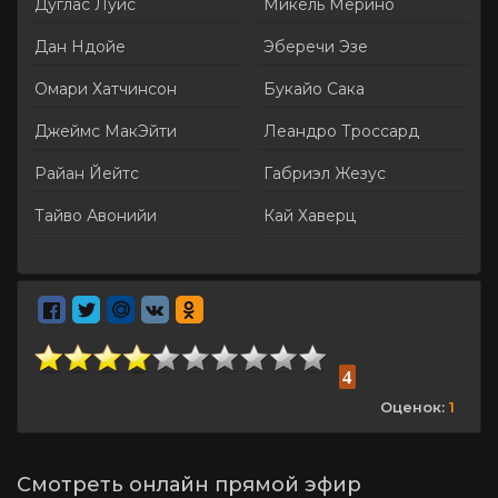
Дуглас Луис
Микель Мерино
Дан Ндойе
Эберечи Эзе
Омари Хатчинсон
Букайо Сака
Джеймс МакЭйти
Леандро Троссард
Райан Йейтс
Габриэл Жезус
Тайво Авонийи
Кай Хаверц
4
Оценок:
1
Смотреть онлайн прямой эфир