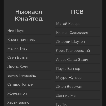
Ньюкасл
ПСВ
Юнайтед
Матей Коварь
Ник Поуп
Килиан Сильдилия
Киран Триппьер
Джерди Шаутен
Малик Тиау
Ярек Гасиоровский
Свен Ботман
Анасс Салах-Эддин
Льюис Холл
Пауль Ваннер
Бруно Гимарайш
Мауро Жуньор
Сандро Тонали
Джои Веерман
Жоелинтон
Деннис Ман
Харви Барнс
Гус Тил