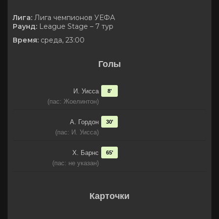
Лига:
Лига чемпионов УЕФА
Раунд:
League Stage – 7 тур
Время:
среда, 23:00
Голы
И. Уисса
8'
(пас: Жоелинтон)
А. Гордон
30'
(пас: И. Уисса)
Х. Барнс
65'
(пас: не указан)
Карточки