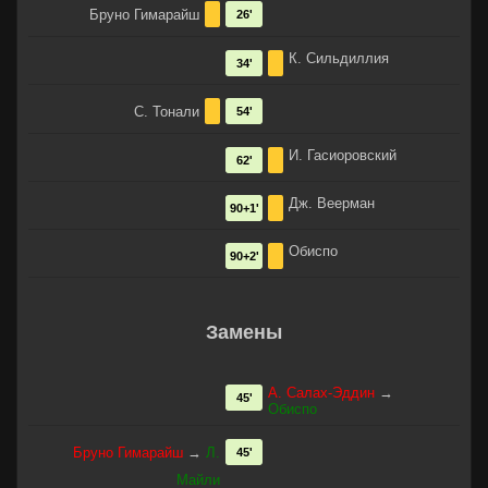
Бруно Гимарайш
26'
К. Сильдиллия
34'
С. Тонали
54'
И. Гасиоровский
62'
Дж. Веерман
90+1'
Обиспо
90+2'
Замены
А. Салах-Эддин
→
45'
Обиспо
Бруно Гимарайш
→
Л.
45'
Майли