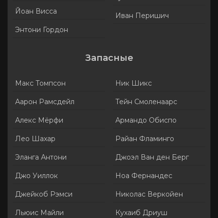
Йоан Висса
Иван Перишич
Энтони Гордон
Запасные
Макс Томпсон
Ник Шикс
Аарон Рамсдейл
Тейн Смоленаарс
Алекс Мёрфи
Армандо Обиспо
Лео Шахар
Райан Фламинго
Эланга Антони
Джоэл Ван ден Берг
Джо Уиллок
Ноа Фернандес
Джейкоб Рэмси
Николас Веркойен
Льюис Майли
Кухаиб Дриуш