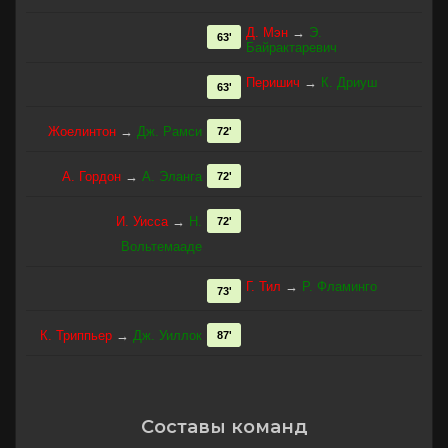
Д. Мэн
→
Э.
63'
Байрактаревич
Перишич
→
К. Дриуш
63'
Жоелинтон
→
Дж. Рамси
72'
А. Гордон
→
А. Эланга
72'
И. Уисса
→
Н.
72'
Вольтемааде
Г. Тил
→
Р. Фламинго
73'
К. Триппьер
→
Дж. Уиллок
87'
Составы команд