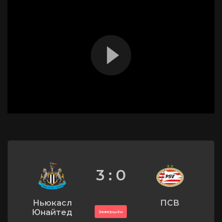
3 : 0
Ньюкасл
ПСВ
Юнайтед
Завершён