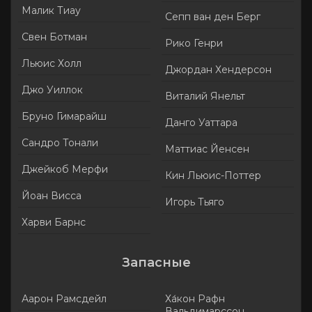
Малик Тиау
Сепп ван ден Берг
Свен Ботман
Рико Генри
Льюис Холл
Джордан Хендерсон
Джо Уиллок
Виталий Янельт
Бруно Гимарайш
Данго Уаттара
Сандро Тонали
Маттиас Йенсен
Джейкоб Мерфи
Кин Льюис-Поттер
Йоан Висса
Игорь Тьяго
Харви Барнс
Запасные
Аарон Рамсдейл
Ха́кон Рафн
Вальдимарссон