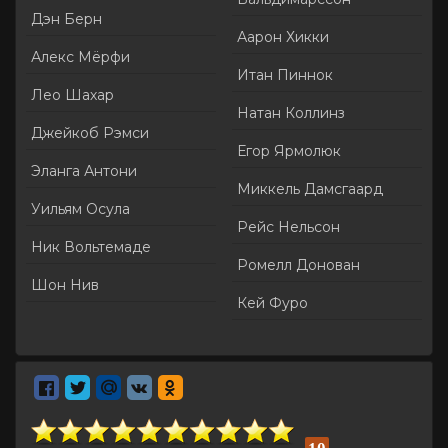
Дэн Берн
Аарон Хикки
Алекс Мёрфи
Итан Пиннок
Лео Шахар
Натан Коллинз
Джейкоб Рэмси
Егор Ярмолюк
Эланга Антони
Миккель Дамсгаард
Уильям Осула
Рейс Нельсон
Ник Вольтемаде
Ромелл Донован
Шон Нив
Кей Фуро