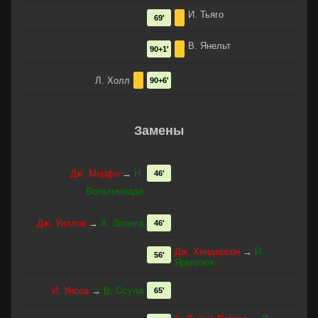
И. Тьяго
69'
В. Янельт
90+1'
Л. Холл
90+6'
Замены
Дж. Мерфи
→
Н.
46'
Вольтемааде
Дж. Уиллок
→
А. Эланга
46'
Дж. Хендерсон
→
Й.
56'
Ярмолюк
И. Уисса
→
В. Осула
65'