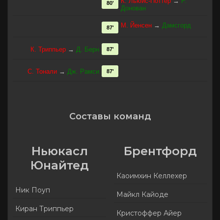
К. Льюис-Поттер
→
Р.
80'
Донован
М. Йенсен
→
Дамсгорд
87'
К. Триппьер
→
Д. Берн
87'
С. Тонали
→
Дж. Рамси
87'
Составы команд
Ньюкасл
Брентфорд
Юнайтед
Каоимхин Келлехер
Ник Поуп
Майкл Кайоде
Киран Триппьер
Кристоффер Айер