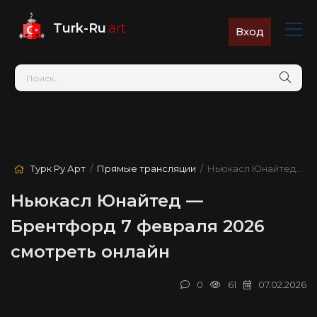
Turk-Ru
.art
Вход
Турк Ру Арт
/
Прямые трансляции
/ Ньюкасл Юнайтед — Брентфорд
Ньюкасл Юнайтед —
Брентфорд 7 февраля 2026
смотреть онлайн
0
61
07.02.2026