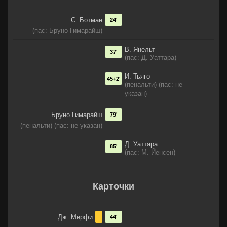
С. Ботман
24'
(пас: Бруно Гимарайш)
В. Янельт
37'
(пас: Д. Уаттара)
И. Тьяго
45+2'
(пенальти) (пас: не
указан)
Бруно Гимарайш
79'
(пенальти) (пас: не указан)
Д. Уаттара
85'
(пас: М. Йенсен)
Карточки
Дж. Мерфи
44'