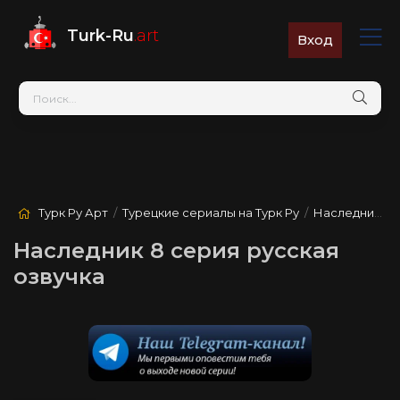
Turk-Ru
.art
Вход
Турк Ру Арт
/
Турецкие сериалы на Турк Ру
/
Наследник
/ 8
Наследник 8 серия русская
озвучка