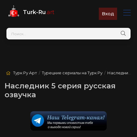
Turk-Ru
.art
Вход
Турк Ру Арт
/
Турецкие сериалы на Турк Ру
/
Наследник
/ 5
Наследник 5 серия русская
озвучка