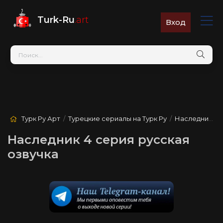
Turk-Ru
.art
Вход
Турк Ру Арт
/
Турецкие сериалы на Турк Ру
/
Наследник
/ 4
Наследник 4 серия русская
озвучка