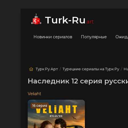
мые
Лучшие
Жанры
Turk-Ru
.art
Новинки сериалов
Популярные
Ожид
Турк Ру Арт
/
Турецкие сериалы на Турк Ру
/
Н
Наследник 12 серия русск
Veliaht
16 серия