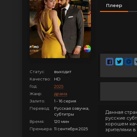
Плеер
Статус:
выходит
Качество:
HD
Год:
2025
Жанр:
драма
Залито:
1 - 16 серия
Перевод:
Русская озвучка,
Данная стран
субтитры
русские субт
Время:
120 мин
хорошем кач
Премьера:
11 сентября 2025
зрителями в