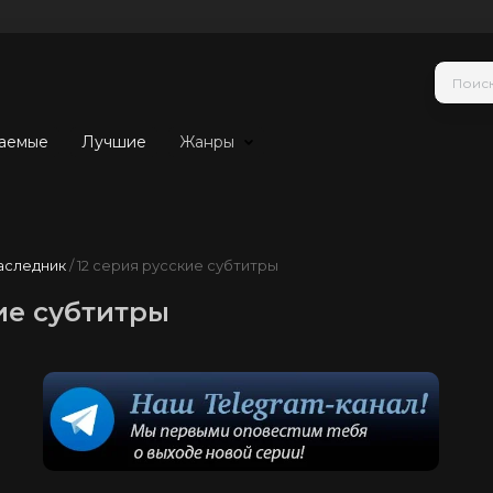
аемые
Лучшие
Жанры
аследник
/ 12 серия русские субтитры
ие субтитры