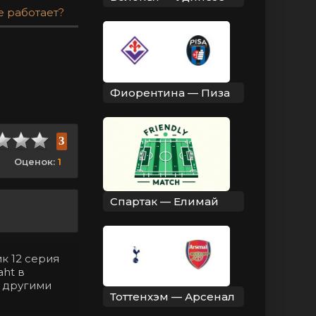
е работает?
Фиорентина — Пиза
3
Оценок:
1
Спартак — Елимай
к 12 серия
aht в
с другими
Тоттенхэм — Арсенал