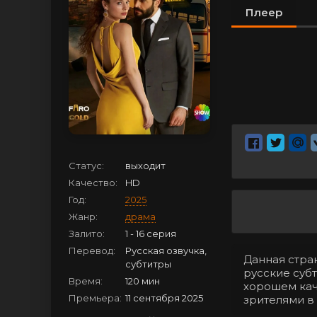
Плеер
Статус:
выходит
Качество:
HD
Год:
2025
Жанр:
драма
Залито:
1 - 16 серия
Перевод:
Русская озвучка,
Данная стран
субтитры
русские субт
Время:
120 мин
хорошем кач
Премьера:
11 сентября 2025
зрителями в