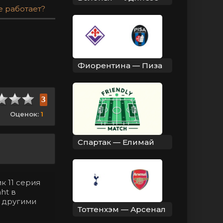
е работает?
Фиорентина — Пиза
3
Оценок:
1
Спартак — Елимай
к 11 серия
ht в
с другими
Тоттенхэм — Арсенал