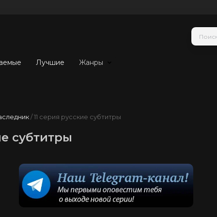
аемые
Лучшие
Жанры
аследник
/ 11 серия русские субтитры
ие субтитры