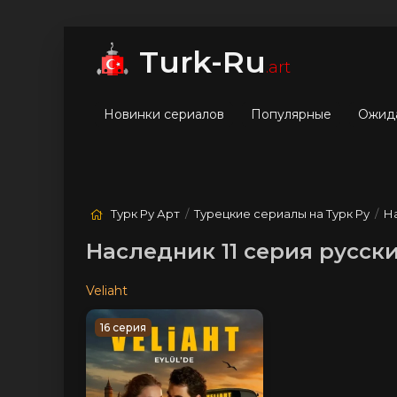
мые
Лучшие
Жанры
Turk-Ru
.art
Новинки сериалов
Популярные
Ожид
Турк Ру Арт
/
Турецкие сериалы на Турк Ру
/
Н
Наследник 11 серия русск
Veliaht
16 серия