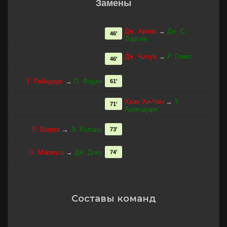
Замены
Дж. Ариас
→
Дж. С.
46'
Ларсен
Дж. Чачуа
→
Р. Гомес
46'
Т. Рейндерс
→
П. Фоден
61'
Хван Хи-Чан
→
Т.
71'
Арокодаре
Р. Шерки
→
Э. Холанд
73'
О. Мармуш
→
Дж. Доку
74'
Составы команд