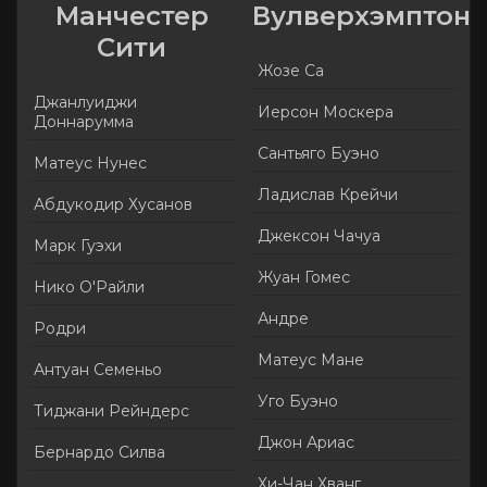
Манчестер
Вулверхэмптон
Сити
Жозе Са
Джанлуиджи
Иерсон Москера
Доннарумма
Сантьяго Буэно
Матеус Нунес
Ладислав Крейчи
Абдукодир Хусанов
Джексон Чачуа
Марк Гуэхи
Жуан Гомес
Нико О'Райли
Андре
Родри
Матеус Мане
Антуан Семеньо
Уго Буэно
Тиджани Рейндерс
Джон Ариас
Бернардо Силва
Хи-Чан Хванг