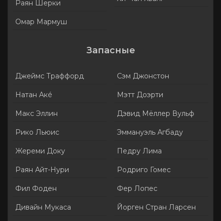
Раян Шерки
Омар Мармуш
Запасные
Джеймс Траффорд
Сэм Джонстон
Натан Акé
Мэтт Доэрти
Макс Эллин
Дэвид Мёллер Вульф
Рико Льюис
Эммануэль Агбаду
Жереми Доку
Педру Лима
Раян Айт-Нури
Родриго Гомес
Фил Фоден
Фер Лопес
Дивайн Мукаса
Йорген Стран Ларсен