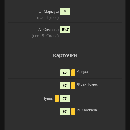
О. Мармуш
6'
(пас: Нунес)
А. Семеньо
45+2'
(пас: Б. Силва)
Карточки
Андре
57'
Жуан Гомес
67'
Нунес
71'
Й. Москера
88'