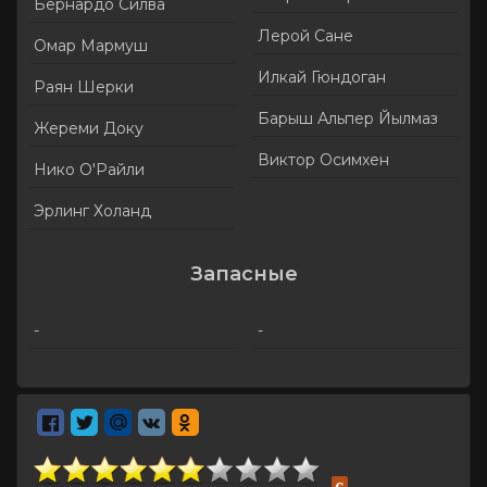
Бернардо Силва
Лерой Сане
Омар Мармуш
Илкай Гюндоган
Раян Шерки
Барыш Альпер Йылмаз
Жереми Доку
Виктор Осимхен
Нико О'Райли
Эрлинг Холанд
Запасные
-
-