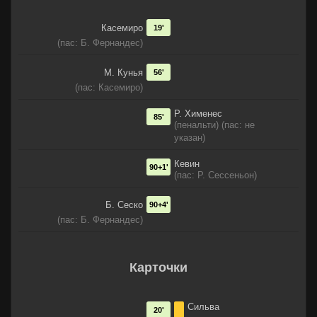
Касемиро
19'
(пас: Б. Фернандес)
М. Кунья
56'
(пас: Касемиро)
Р. Хименес
85'
(пенальти) (пас: не
указан)
Кевин
90+1'
(пас: Р. Сессеньон)
Б. Сеско
90+4'
(пас: Б. Фернандес)
Карточки
Сильва
20'