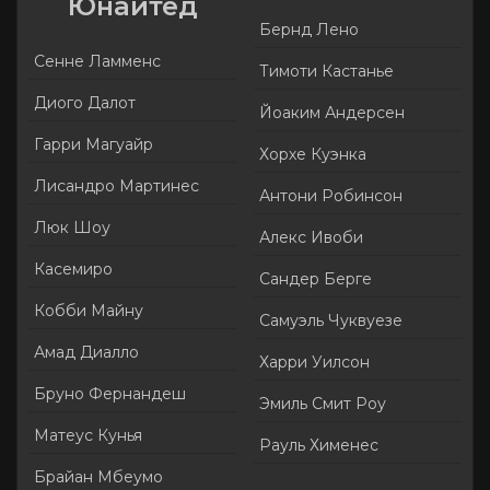
Юнайтед
Бернд Лено
Сенне Ламменс
Тимоти Кастанье
Диого Далот
Йоаким Андерсен
Гарри Магуайр
Хорхе Куэнка
Лисандро Мартинес
Антони Робинсон
Люк Шоу
Алекс Ивоби
Касемиро
Сандер Берге
Кобби Майну
Самуэль Чуквуезе
Амад Диалло
Харри Уилсон
Бруно Фернандеш
Эмиль Смит Роу
Матеус Кунья
Рауль Хименес
Брайан Мбеумо