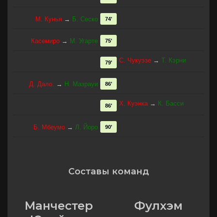
М. Кунья
→
Б. Сеско
74'
Касемиро
→
М. Угарте
75'
С. Чукуэзe
→
Т. Кэрни
79'
Д. Дало.
→
Н. Мазрауи
86'
Х. Куэнка
→
К. Басси
86'
Б. Мбеумо
→
Л. Йоро
90'
Составы команд
Манчестер
Фулхэм