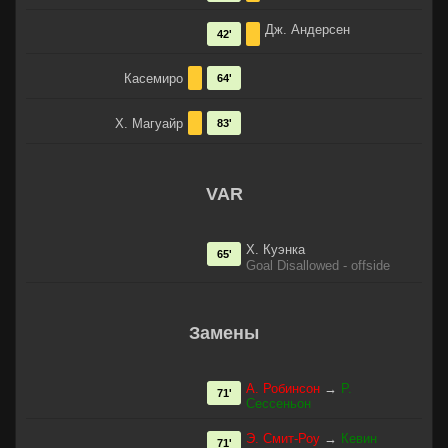
Дж. Андерсен
42'
Касемиро
64'
Х. Магуайр
83'
VAR
Х. Куэнка
65'
Goal Disallowed - offside
Замены
А. Робинсон
→
Р.
71'
Сессеньон
Э. Смит-Роу
→
Кевин
71'