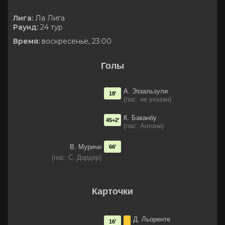
Лига:
Ла Лига
Раунд:
24 тур
Время:
воскресенье, 23:00
Голы
А. Эззальзули
18'
(пас: не указан)
К. Баканбу
45+2'
(пас: Антони)
В. Муричи
66'
(пас: С. Дардер)
Карточки
Д. Льоренте
16'