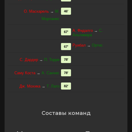
О. Маскарель
→
М.
46'
Морланес
А. Фидалго
→
С.
67'
Альтимира
Руибал
→
Ортис
67'
С. Дардер
→
П. Торре
78'
Саму Коста
→
А. Санчес
78'
Дж. Мохика
→
Т. Лато
82'
Составы команд