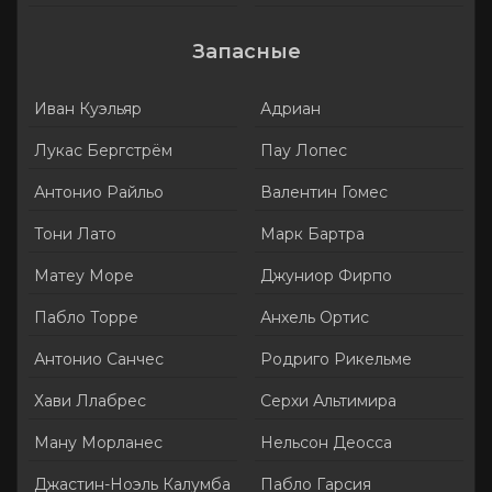
Запасные
Иван Куэльяр
Адриан
Лукас Бергстрём
Пау Лопес
Антонио Райльо
Валентин Гомес
Тони Лато
Марк Бартра
Матеу Море
Джуниор Фирпо
Пабло Торре
Анхель Ортис
Антонио Санчес
Родриго Рикельме
Хави Ллабрес
Серхи Альтимира
Ману Морланес
Нельсон Деосса
Джастин-Ноэль Калумба
Пабло Гарсия