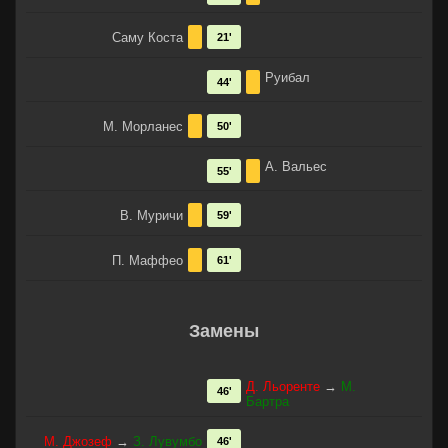
Саму Коста
21'
Руибал
44'
М. Морланес
50'
А. Вальес
55'
В. Муричи
59'
П. Маффео
61'
Замены
Д. Льоренте
→
М.
46'
Бартра
М. Джозеф
→
З. Лувумбо
46'