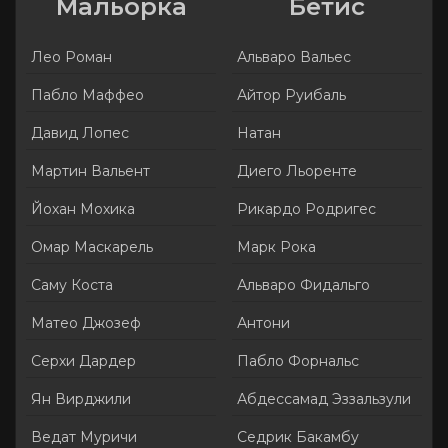
Мальорка
Бетис
Лео Роман
Альваро Вальес
Пабло Маффео
Айтор Руибаль
Давид Лопес
Натан
Мартин Вальент
Диего Льоренте
Йохан Мохика
Рикардо Родригес
Омар Маскарель
Марк Рока
Саму Коста
Альваро Фидальго
Матео Джозеф
Антони
Серхи Дардер
Пабло Форнальс
Ян Вирджили
Абдессамад Эззальзули
Ведат Муричи
Седрик Бакамбу