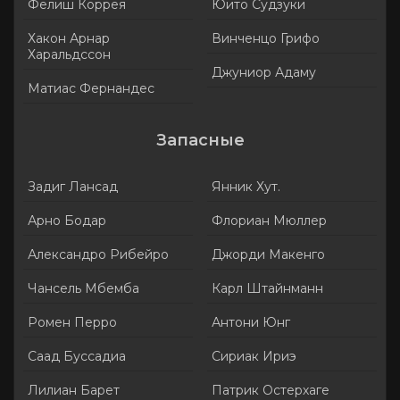
Фелиш Коррея
Юито Судзуки
Хакон Арнар
Винченцо Грифо
Харальдссон
Джуниор Адаму
Матиас Фернандес
Запасные
Задиг Лансад
Янник Хут.
Арно Бодар
Флориан Мюллер
Александро Рибейро
Джорди Макенго
Чансель Мбемба
Карл Штайнманн
Ромен Перро
Антони Юнг
Саад Буссадиа
Сириак Ириэ
Лилиан Барет
Патрик Остерхаге