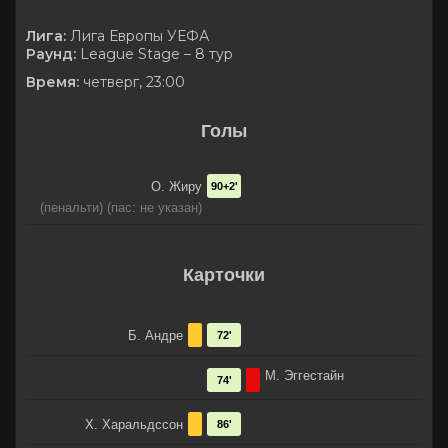
Лига:
Лига Европы УЕФА
Раунд:
League Stage – 8 тур
Время:
четверг, 23:00
Голы
О. Жиру
90+2'
(пенальти) (пас: не указан)
Карточки
Б. Андре
72'
М. Эггестайн
74'
Х. Харальдссон
86'