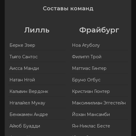
Составы команд
Лилль
Фрайбург
Берке Эзер
Ноа Атуболу
Тьяго Сантос
Филипп Трой
Аисса Манди
Маттиас Гинтер
Натан Нгой
Бруно Огбус
Кальвин Вердонк
Кристиан Гюнтер
Нгалайел Мукау
Максимилиан Эггестейн
Бенжамен Андре
Йохан Мансамби
Айюб Буадди
Ян-Никлас Бесте