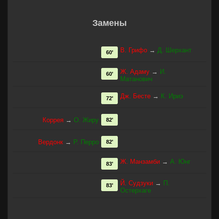
Замены
В. Грифо
→
Д. Шерхант
60'
Ж. Адаму
→
И.
60'
Матанович
Дж. Бесте
→
К. Ириэ
72'
Коррея
→
О. Жиру
82'
Вердонк
→
Р. Перро
82'
Ж. Манзамби
→
А. Юнг
83'
Й. Судзуки
→
П.
83'
Остерхаге