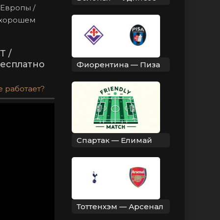
 Европы /
в хорошем
Т /
бесплатно
Фиорентина — Пиза
е работает?
Спартак — Елимай
Тоттенхэм — Арсенал