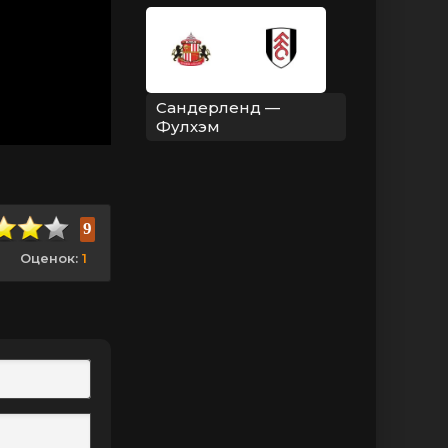
Сандерленд —
Фулхэм
9
Оценок:
1