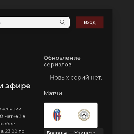
Вход
Обновление
сериалов
Новых серий нет.
ом эфире
Матчи
рансляции
8 матчей в
 любое
в 23:00 по
Болонья — Удинезе