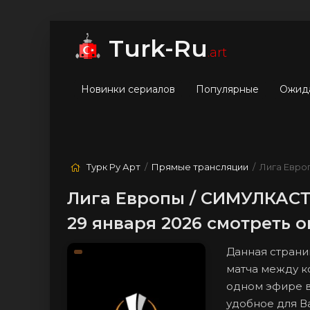
мые
Лучшие
Жанры
Turk-Ru
.art
Новинки сериалов
Популярные
Ожид
Турк Ру Арт
/
Прямые трансляции
/ Лига Евро
Лига Европы / СИМУЛКАСТ 
29 января 2026 смотреть 
Данная страни
матча между к
одном эфире в
удобное для Ва