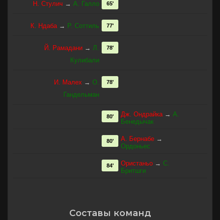
Н. Стулич
→
А. Галло
65'
К. Ндаба
→
Р. Соттиль
77'
Й. Рамадани
→
Л.
78'
Кулибали
И. Малех
→
О.
78'
Гандельман
Дж. Ондрайка
→
А.
80'
Бенедычак
А. Бернабе
→
80'
Ордоньес
Ористаньо
→
С.
84'
Бритшги
Составы команд