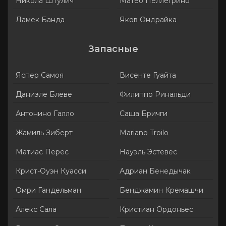
Никола Штулич
Матео Пеллегрино
Ламек Банда
Яков Ондрайка
Запасные
Яспер Самоя
Висенте Гуайта
Даниэле Блеве
Филиппо Ринальди
Антонино Галло
Саша Бричги
Жамиль Зиберт
Mariano Troilo
Матиас Перес
Науэль Эстевес
Крист-Оуэн Куасси
Адриан Бенедычак
Омри Гандельман
Бенджамин Кремашчи
Алекс Сала
Кристиан Ордоньес