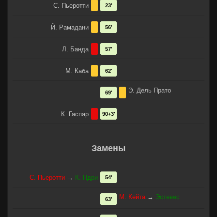
С. Пьеротти
23'
Й. Рамадани
56'
Л. Банда
57'
М. Каба
62'
Э. Дель Пратo
69'
К. Гаспар
90+3'
Замены
С. Пьеротти
→
К. Ндри
54'
М. Кейта
→
Эстевес
63'