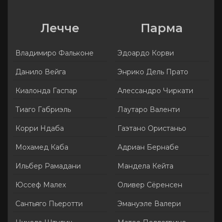
Лечче
Парма
Владимиро Фальконе
Эдоардо Корви
Данило Вейга
Энрико Дель Пратo
Киалонда Гаспар
Алессандро Чиркати
Тиаго Габриэль
Лаутаро Валенти
Корри Ндаба
Гаэтано Ористаньо
Мохамед Каба
Адриан Бернабе
Ильбер Рамадани
Мандела Кейта
Юссеф Малех
Оливер Сёренсен
Сантьяго Пьеротти
Эмануэле Валери