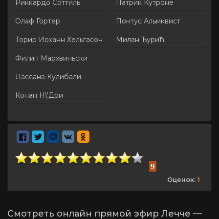
Риккардо Соттиль
Патрик Кутроне
Олаф Гортер
Понтус Альмквист
Торир Иоханн Хельгасон
Милан Ђурић
Филип Мархвиньски
Лассана Кулибали
Конан Н\'Дри
9
Оценок:
1
Смотреть онлайн прямой эфир Лечче —