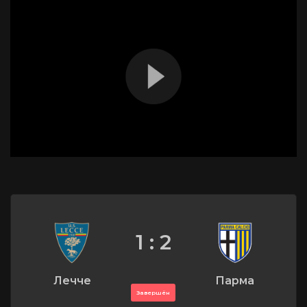
1 : 2
Лечче
Парма
Завершён