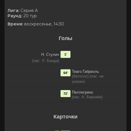
Лига:
Серия А
Раунд:
20 тур
Время:
воскресенье, 14:30
Голы
Н. Стулич
1'
(пас: Л. Банда)
Тиаго Габриэль
64'
(Автогол) (пас: не
указан)
Пеллегрино
72'
(пас: А. Бернабе)
Карточки