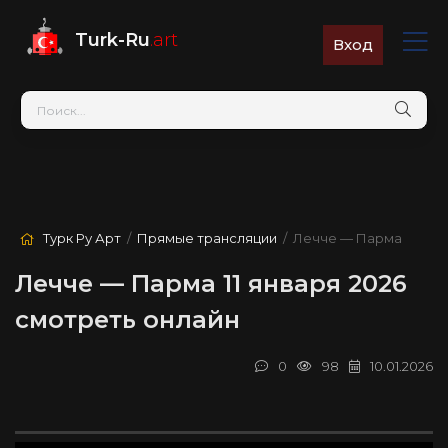
Turk-Ru
.art
Вход
Турк Ру Арт
/
Прямые трансляции
/ Лечче — Парма
Лечче — Парма 11 января 2026
смотреть онлайн
0
98
10.01.2026