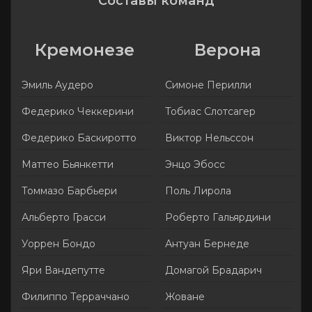
Составы команд
Кремонезе
Верона
Эмиль Аудеро
Симоне Перилли
Федерико Чеккерини
Тобиас Слотсагер
Федерико Баскиротто
Виктор Нельссон
Маттео Бьянкетти
Энцо Эбосс
Томмазо Барбьери
Поль Лирола
Альберто Грасси
Роберто Гальярдини
Уоррен Бондо
Антуан Бернеде
Яри Вандепутте
Домагой Брадарич
Филиппо Терраччано
Жоване