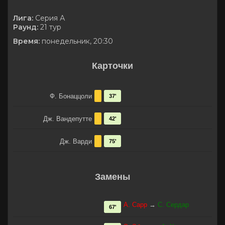
Лига:
Серия А
Раунд:
21 тур
Время:
понедельник, 20:30
Карточки
Ф. Бонаццоли
37'
Дж. Вандепутте
42'
Дж. Варди
75'
Замены
А. Сарр
→
С. Сердар
67'