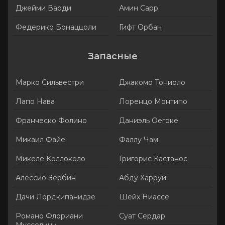
Джейми Варди
Амин Сарр
Федерико Бонаццоли
Гифт Орбан
Запасные
Марко Сильвестри
Джакомо Тониоло
Лапо Нава
Лоренцо Монтипо
Франческо Фолино
Даниэль Оегоке
Микаил Файе
Фаллу Чам
Микеле Коллоколо
Григорис Кастанос
Алессио Зербин
Абду Харруи
Дачи Лордкипанидзе
Шейх Ниассе
Романо Флориани
Суат Сердар