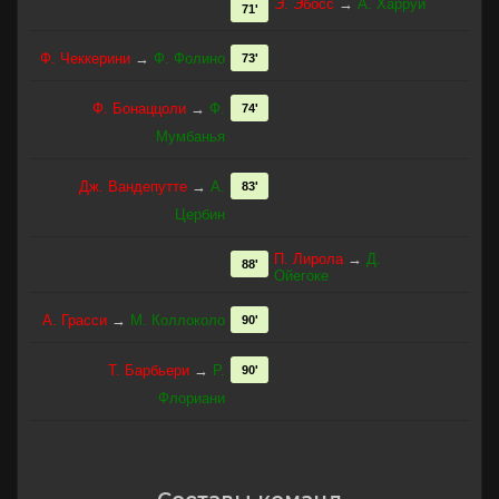
Э. Эбосс
→
А. Харруи
71'
Ф. Чеккерини
→
Ф. Фолино
73'
Ф. Бонаццоли
→
Ф.
74'
Мумбанья
Дж. Вандепутте
→
А.
83'
Цербин
П. Лирола
→
Д.
88'
Ойегоке
А. Грасси
→
М. Коллоколо
90'
Т. Барбьери
→
Р.
90'
Флориани