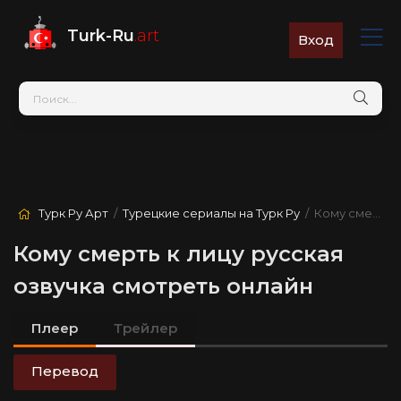
Turk-Ru
.art
Вход
Турк Ру Арт
/
Турецкие сериалы на Турк Ру
/ Кому смерть к лицу
Кому смерть к лицу русская
озвучка смотреть онлайн
Плеер
Трейлер
Перевод