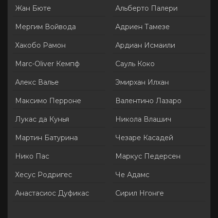
Жан Бюте
Альберто Палери
Мергим Войвода
Адриен Тамезе
Хакобо Рамон
Ардиан Исмаили
Marc-Oliver Кемпф
Сауль Коко
Алекс Валье
Эмирхан Илхан
Максимо Перроне
Валентино Лазаро
Лукас да Кунья
Никола Влашич
Мартин Батурина
Чезаре Касадей
Нико Пас
Маркус Педерсен
Хесус Родригес
Че Адамс
Анастасиос Дуфикас
Сирил Нгонге