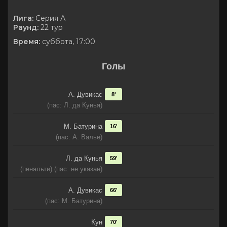
Лига:
Серия А
Раунд:
22 тур
Время:
суббота, 17:00
Голы
А. Дувикас
8'
(пас: Л. да Кунья)
М. Батурина
16'
(пас: А. Валье)
Л. да Кунья
59'
(пенальти) (пас: не указан)
А. Дувикас
66'
(пас: М. Батурина)
Кун
70'