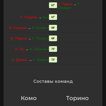
А. Тамезе
→
Р.
67'
Обрадор
Х. Родригес
→
Кун
67'
М. Батурина
→
М. Какерет
68'
М. Перроне
→
С. Роберто
68'
Н. Пас
→
И. Смольчич
73'
А. Дувикас
→
А. Морено
73'
Составы команд
Комо
Торино