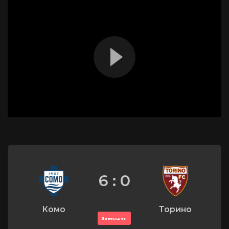
6 : 0
Комо
Торино
Завершён