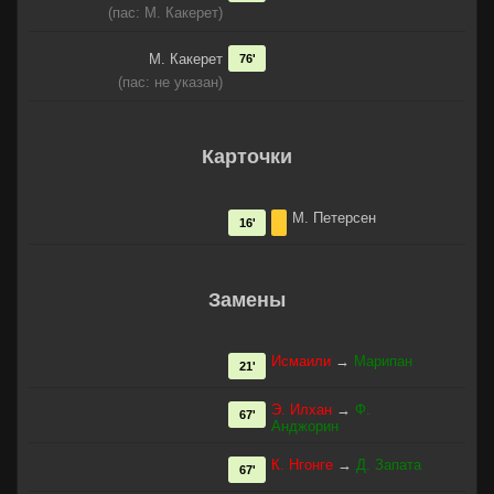
(пас: М. Какерет)
М. Какерет
76'
(пас: не указан)
Карточки
М. Петерсен
16'
Замены
Исмаили
→
Марипан
21'
Э. Илхан
→
Ф.
67'
Анджорин
К. Нгонге
→
Д. Запата
67'