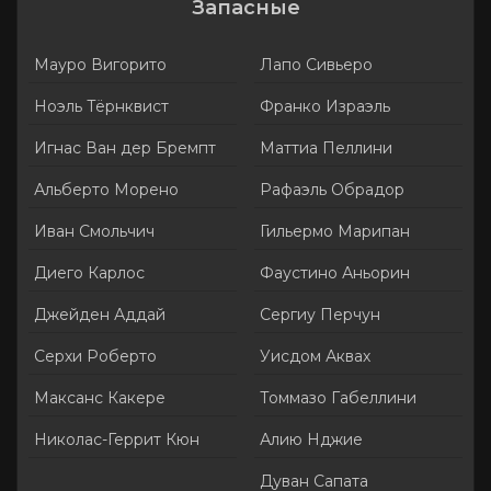
Запасные
Мауро Вигорито
Лапо Сивьеро
Ноэль Тёрнквист
Франко Израэль
Игнас Ван дер Бремпт
Маттиа Пеллини
Альберто Морено
Рафаэль Обрадор
Иван Смольчич
Гильермо Марипан
Диего Карлос
Фаустино Аньорин
Джейден Аддай
Сергиу Перчун
Серхи Роберто
Уисдом Аквах
Максанс Какере
Томмазо Габеллини
Николас-Геррит Кюн
Алию Нджие
Дуван Сапата