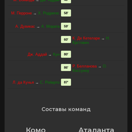
М. Перроне
→
Х. Родригес
58'
А. Дувикас
→
А. Мората
59'
К. Де Кетеларе
→
Н.
60'
Крстович
Дж. Аддай
→
Кун
80'
Р. Белланова
→
О.
86'
Коссуноу
Л. да Кунья
→
С. Роберто
87'
Составы команд
Комо
Аталанта