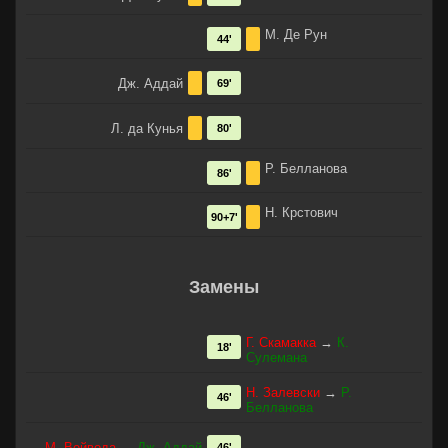
М. Де Рун
44'
Дж. Аддай
69'
Л. да Кунья
80'
Р. Белланова
86'
Н. Крстович
90+7'
Замены
Г. Скамакка
→
К.
18'
Сулемана
Н. Залевски
→
Р.
46'
Белланова
М. Войвода
→
Дж. Аддай
46'