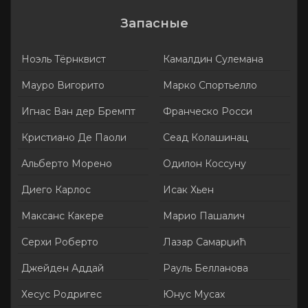
Запасные
Ноэль Тёрнквист
Камалдин Сулемана
Мауро Вигорито
Марко Спортьелло
Игнас Ван дер Бремпт
Франческо Росси
Кристиано Де Паоли
Сеад Колашинац
Альберто Морено
Одилон Коссуну
Диего Карлос
Исак Хьен
Максанс Какере
Марио Пашалич
Серхи Роберто
Лазар Самарџић
Джейден Аддай
Рауль Белланова
Хесус Родригес
Юнус Мусах