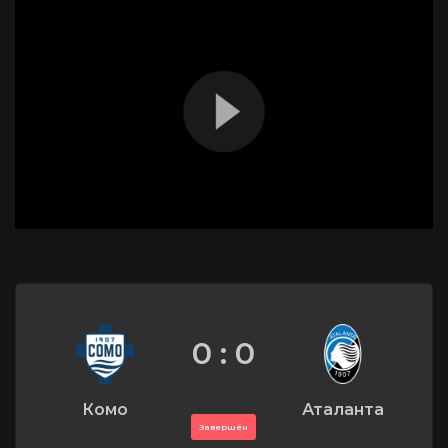
0 : 0
Комо
Аталанта
Завершён