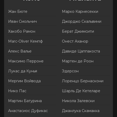
Жан Бюте
Марко Карнесекки
Иван Смольчич
Джорджо Скальвини
Хакобо Рамон
Берат Джимсити
Marc-Oliver Кемпф
Онест Аханор
Алекс Валье
Давиде Цаппакоста
Максимо Перроне
Мартен де Роон
Лукас да Кунья
Эдерсон
Мергим Войвода
Лоренцо Бернаскони
Нико Пас
Шарль Де Кетеларе
Мартин Батурина
Никола Залевски
Анастасиос Дуфикас
Джанлука Скамакка