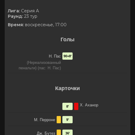
Лига:
Серия А
Раунд:
23 тур
Время:
воскресенье, 17:00
Голы
Н. Пас
90+8'
(Нереализованный
пенальти) (пас: Н. Пас)
Карточки
Х. Аханор
8'
М. Перроне
9'
Дж. Бутез
36'